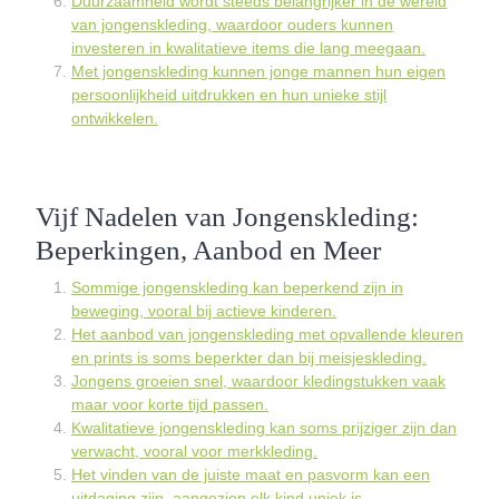
Duurzaamheid wordt steeds belangrijker in de wereld
van jongenskleding, waardoor ouders kunnen
investeren in kwalitatieve items die lang meegaan.
Met jongenskleding kunnen jonge mannen hun eigen
persoonlijkheid uitdrukken en hun unieke stijl
ontwikkelen.
Vijf Nadelen van Jongenskleding:
Beperkingen, Aanbod en Meer
Sommige jongenskleding kan beperkend zijn in
beweging, vooral bij actieve kinderen.
Het aanbod van jongenskleding met opvallende kleuren
en prints is soms beperkter dan bij meisjeskleding.
Jongens groeien snel, waardoor kledingstukken vaak
maar voor korte tijd passen.
Kwalitatieve jongenskleding kan soms prijziger zijn dan
verwacht, vooral voor merkkleding.
Het vinden van de juiste maat en pasvorm kan een
uitdaging zijn, aangezien elk kind uniek is.