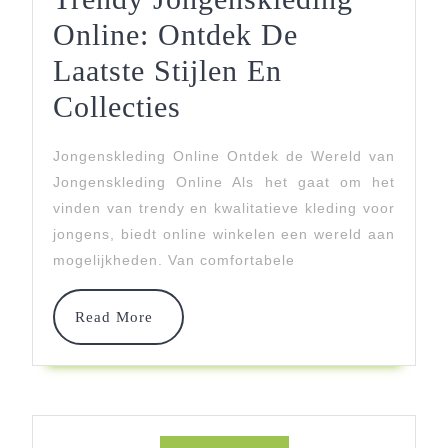
Online: Ontdek De
Laatste Stijlen En
Trendy
Collecties
Jongenskleding
Jongenskleding Online Ontdek de Wereld van
Online:
Jongenskleding Online Als het gaat om het
Ontdek
vinden van trendy en kwalitatieve kleding voor
jongens, biedt online winkelen een wereld aan
De
mogelijkheden. Van comfortabele
Laatste
Stijlen
Read
Read More
More
En
Collecties