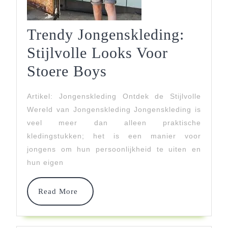
Trendy Jongenskleding:
Stijlvolle Looks Voor
Trendy
Stoere Boys
Jongenskleding:
Artikel: Jongenskleding Ontdek de Stijlvolle
Stijlvolle
Wereld van Jongenskleding Jongenskleding is
Looks
veel meer dan alleen praktische
kledingstukken; het is een manier voor
Voor
jongens om hun persoonlijkheid te uiten en
Stoere
hun eigen
Boys
Read
Read More
More