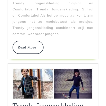
Trendy Jongenskleding: Stijlvol en
Comfor
Comfortabel Trendy Jongenskleding: Stijlvol
Trendy
en Comfortabel Als het op mode aankomt, zijn
jongens net zo modebewust als meisjes.
Jongen
Trendy jongenskleding combineert stijl met
Ontdek
comfort, waardoor jongens
De
Read
Read More
Laatste
More
Modetr
Trendy Jongenskleding