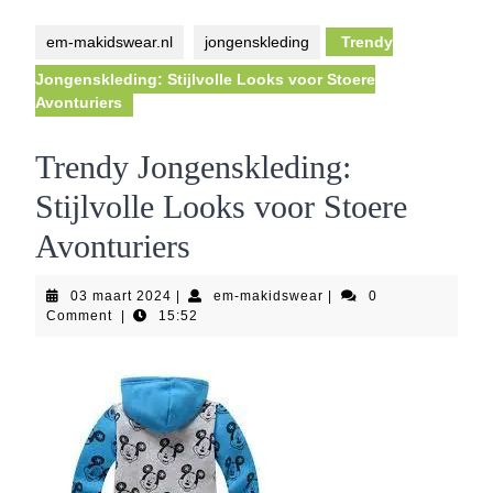
Button
em-makidswear.nl
jongenskleding
Trendy
Jongenskleding: Stijlvolle Looks voor Stoere
Avonturiers
Trendy Jongenskleding:
Stijlvolle Looks voor Stoere
Avonturiers
03
em-
03 maart 2024
|
em-makidswear
|
0
maart
makidswear
Comment
|
15:52
2024