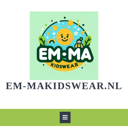
Skip
to
content
EM-MAKIDSWEAR.NL
Open