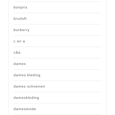
bonprix
bruiloft
burberry
c en a
c&a
dames
dames kleding
dames schoenen
dameskleding
damesmode