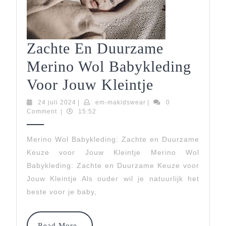
Zachte En Duurzame
Merino Wol Babykleding
Zachte
Voor Jouw Kleintje
En
24
em-
24 juli 2024
|
em-makidswear
|
0
juli
makidswear
Comment
|
15:52
Duurzame
2024
Merino
Merino Wol Babykleding: Zachte en Duurzame
Keuze voor Jouw Kleintje Merino Wol
Wol
Babykleding: Zachte en Duurzame Keuze voor
Babykledi
Jouw Kleintje Als ouder wil je natuurlijk het
Voor
beste voor je baby,
Jouw
Read
Read More