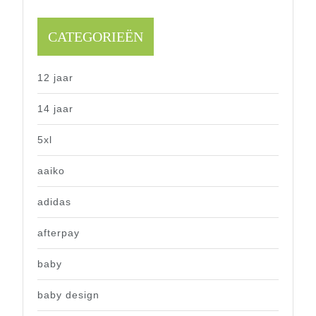
CATEGORIEËN
12 jaar
14 jaar
5xl
aaiko
adidas
afterpay
baby
baby design