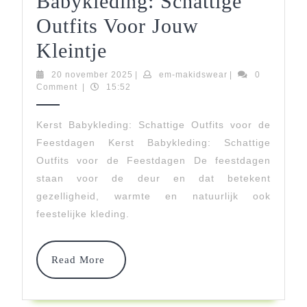
Babykleding: Schattige
Outfits Voor Jouw
Feestelijke
Kleintje
Kerst
20
em-
20 november 2025
|
em-makidswear
|
0
november
makidswear
Comment
|
15:52
Babykleding:
2025
Schattige
Kerst Babykleding: Schattige Outfits voor de
Feestdagen Kerst Babykleding: Schattige
Outfits
Outfits voor de Feestdagen De feestdagen
Voor
staan voor de deur en dat betekent
Jouw
gezelligheid, warmte en natuurlijk ook
feestelijke kleding.
Kleintje
Read
Read More
More