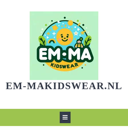
Skip
to
content
EM-MAKIDSWEAR.NL
Open