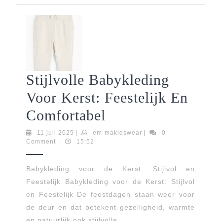
Stijlvolle Babykleding
Voor Kerst: Feestelijk En
Stijlvolle
Comfortabel
Babykleding
11
em-
11 juli 2025
|
em-makidswear
|
0
juli
makidswear
Comment
|
15:52
Voor
2025
Kerst:
Babykleding voor de Kerst: Stijlvol en
Feestelijk Babykleding voor de Kerst: Stijlvol
Feestelijk
en Feestelijk De feestdagen staan weer voor
En
de deur en dat betekent gezelligheid, warmte
en natuurlijk ook stijlvolle