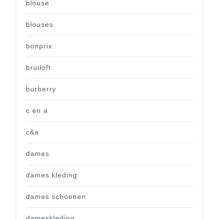
blouse
blouses
bonprix
bruiloft
burberry
c en a
c&a
dames
dames kleding
dames schoenen
dameskleding