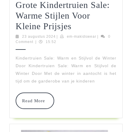
Grote Kindertruien Sale:
Warme Stijlen Voor
Grote
Kleine Prijsjes
Kindertruien
23
em-
23 augustus 2024
|
em-makidswear
|
0
augustus
makidswear
Comment
|
15:52
Sale:
2024
Warme
Kindertruien Sale: Warm en Stijlvol de Winter
Door Kindertruien Sale: Warm en Stijlvol de
Stijlen
Winter Door Met de winter in aantocht is het
Voor
tijd om de garderobe van je kinderen
Kleine
Prijsjes
Read
Read More
More