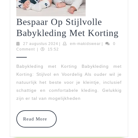
Bespaar Op Stijlvolle
Besp
Babykleding Met Korting
Op
27
em-
27 augustus 2024
|
em-makidswear
|
0
augustus
makidswear
Comment
|
15:52
Stijl
2024
Baby
Babykleding met Korting Babykleding met
Korting: Stijlvol en Voordelig Als ouder wil je
Met
natuurlijk het beste voor je kleintje, inclusief
Kort
schattige en comfortabele kleding. Gelukkig
zijn er tal van mogelijkheden
Read
Read More
More