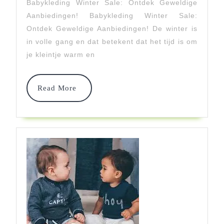
De
Babykleding Winter Sale: Ontdek Geweldige
Aanbiedingen! Babykleding Winter Sale:
Babykleding
Ontdek Geweldige Aanbiedingen! De winter is
Winter
in volle gang en dat betekent dat het tijd is om
Sale
je kleintje warm en
Read
Read More
More