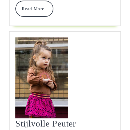
Voor
Read
Read More
More
Je
Kleintje!
Stijlvolle Peuter