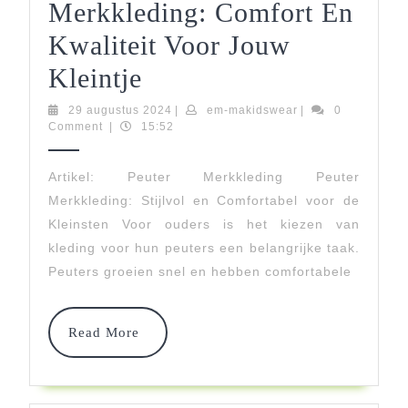
Merkkleding: Comfort En
Kwaliteit Voor Jouw
Stijlvolle
Kleintje
Peuter
29
em-
29 augustus 2024
|
em-makidswear
|
0
augustus
makidswear
Comment
|
15:52
Merkkleding:
2024
Comfort
Artikel: Peuter Merkkleding Peuter
Merkkleding: Stijlvol en Comfortabel voor de
En
Kleinsten Voor ouders is het kiezen van
Kwaliteit
kleding voor hun peuters een belangrijke taak.
Voor
Peuters groeien snel en hebben comfortabele
Jouw
Kleintje
Read
Read More
More