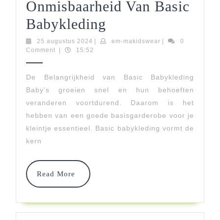
Onmisbaarheid Van Basic
Essentiële
Babykleding
Basics:
25
em-
25 augustus 2024
|
em-makidswear
|
0
augustus
makidswear
Comment
|
15:52
De
2024
Onmisbaarheid
De Belangrijkheid van Basic Babykleding
Baby’s groeien snel en hun behoeften
Van
veranderen voortdurend. Daarom is het
Basic
hebben van een goede basisgarderobe voor je
Babykleding
kleintje essentieel. Basic babykleding vormt de
kern
Read
Read More
More