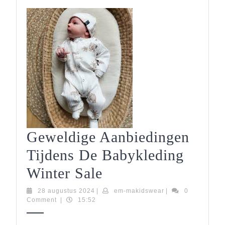
Geweldige Aanbiedingen
Tijdens De Babykleding
Geweldige
Winter Sale
Aanbiedingen
28
em-
28 augustus 2024
|
em-makidswear
|
0
augustus
makidswear
Comment
|
15:52
Tijdens
2024