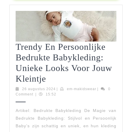
Trendy En Persoonlijke
Bedrukte Babykleding:
Unieke Looks Voor Jouw
Trendy
Kleintje
En
26
em-
26 augustus 2024
|
em-makidswear
|
0
augustus
makidswear
Comment
|
15:52
Persoonlijke
2024
Bedrukte
Artikel: Bedrukte Babykleding De Magie van
Bedrukte Babykleding: Stijlvol en Persoonlijk
Babykleding:
Baby’s zijn schattig en uniek, en hun kleding
Unieke