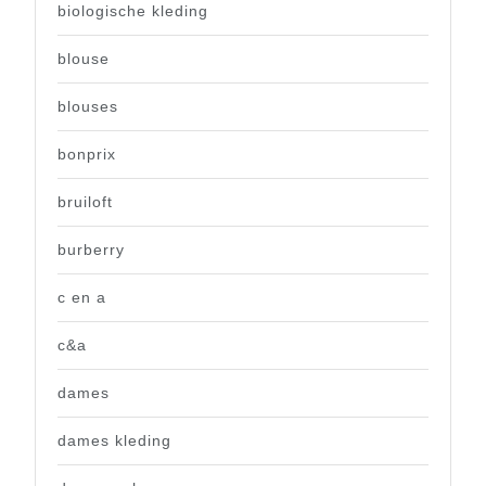
biologische kleding
blouse
blouses
bonprix
bruiloft
burberry
c en a
c&a
dames
dames kleding