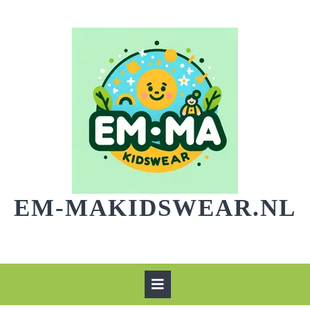
Skip
to
content
EM-MAKIDSWEAR.NL
Open