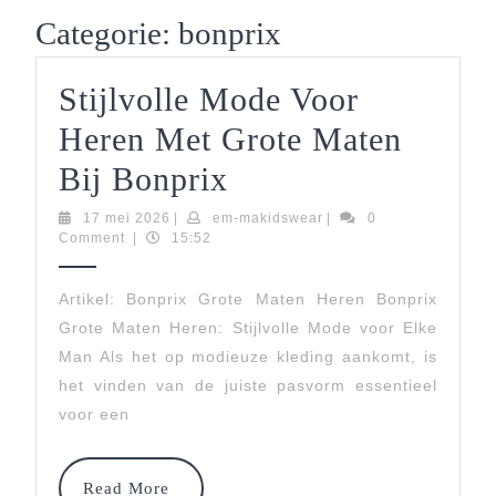
Button
Categorie:
bonprix
Stijlvolle Mode Voor
Heren Met Grote Maten
Stijlvolle
Bij Bonprix
Mode
17
em-
17 mei 2026
|
em-makidswear
|
0
mei
makidswear
Comment
|
15:52
Voor
2026
Heren
Artikel: Bonprix Grote Maten Heren Bonprix
Grote Maten Heren: Stijlvolle Mode voor Elke
Met
Man Als het op modieuze kleding aankomt, is
Grote
het vinden van de juiste pasvorm essentieel
Maten
voor een
Bij
Read
Read More