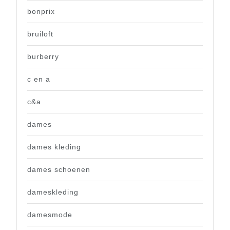
bonprix
bruiloft
burberry
c en a
c&a
dames
dames kleding
dames schoenen
dameskleding
damesmode