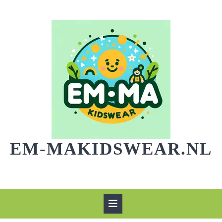
Skip
to
content
EM-MAKIDSWEAR.NL
Open