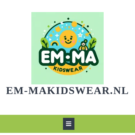
Skip
to
content
EM-MAKIDSWEAR.NL
Open