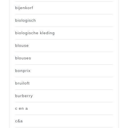
bijenkorf
biologisch
biologische kleding
blouse
blouses
bonprix
bruiloft
burberry
c en a
c&a