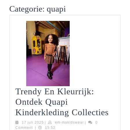
Button
Categorie:
quapi
Trendy En Kleurrijk:
Ontdek Quapi
Tren
Kinderkleding Collecties
En
17
em-
17 juli 2025
|
em-makidswear
|
0
juli
makidswear
Comment
|
15:52