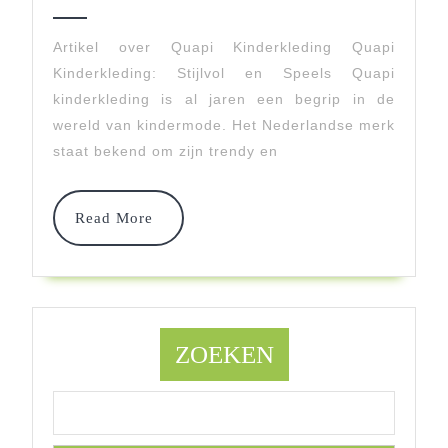
Kleur
2025
Ontd
Artikel over Quapi Kinderkleding Quapi
Kinderkleding: Stijlvol en Speels Quapi
Quap
kinderkleding is al jaren een begrip in de
Kinde
wereld van kindermode. Het Nederlandse merk
Colle
staat bekend om zijn trendy en
Read
Read More
More
ZOEKEN