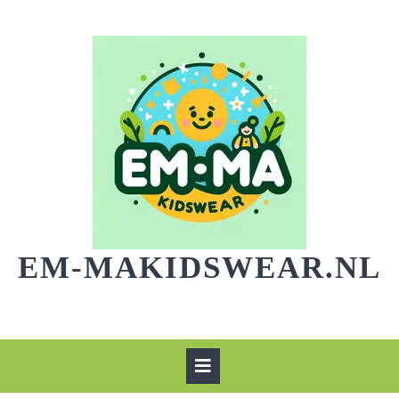
Skip
to
content
EM-MAKIDSWEAR.NL
Open