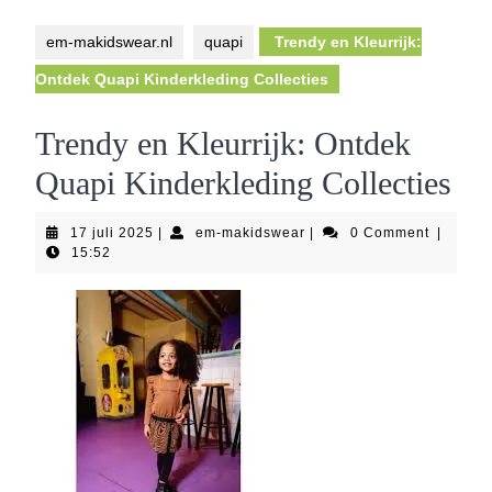
Button
em-makidswear.nl
quapi
Trendy en Kleurrijk:
Ontdek Quapi Kinderkleding Collecties
Trendy en Kleurrijk: Ontdek
Quapi Kinderkleding Collecties
17
em-
17 juli 2025
|
em-makidswear
|
0 Comment
|
juli
makidswear
15:52
2025