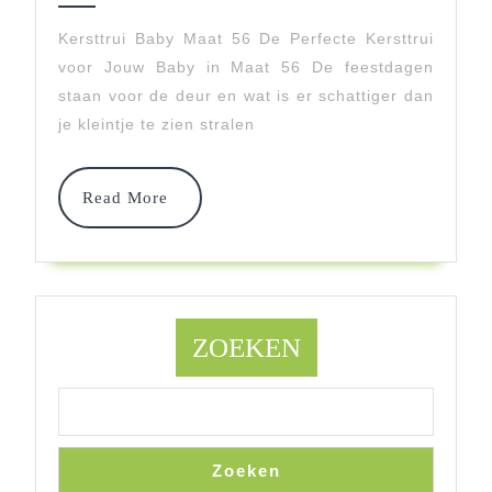
Bab
Kersttrui Baby Maat 56 De Perfecte Kersttrui
voor Jouw Baby in Maat 56 De feestdagen
In
staan voor de deur en wat is er schattiger dan
Maa
je kleintje te zien stralen
56:
Fees
Read
Read More
More
En
Com
ZOEKEN
Zoeken