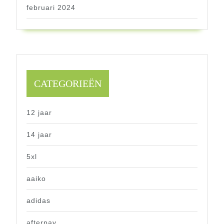
februari 2024
CATEGORIEËN
12 jaar
14 jaar
5xl
aaiko
adidas
afterpay