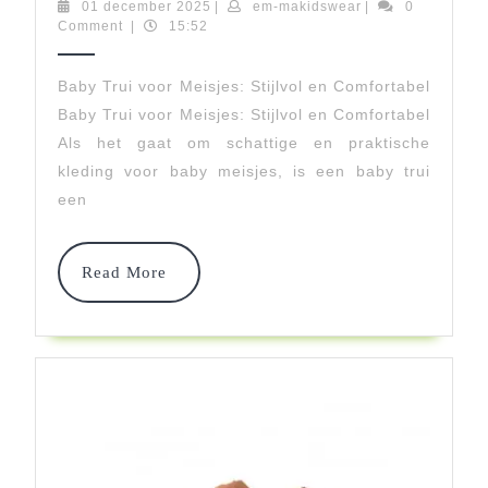
Baby
01
em-
01 december 2025
|
em-makidswear
|
0
december
makidswear
Comment
|
15:52
Trui
2025
Voor
Baby Trui voor Meisjes: Stijlvol en Comfortabel
Baby Trui voor Meisjes: Stijlvol en Comfortabel
Meisjes:
Als het gaat om schattige en praktische
Stijlvol
kleding voor baby meisjes, is een baby trui
En
een
Comfortabel
Read
Read More
More