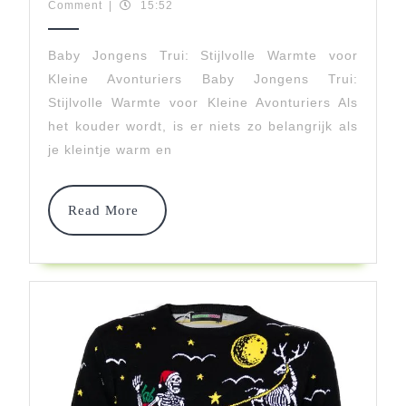
november
makidswear
Comment
|
15:52
Jongens
2025
Trui:
Baby Jongens Trui: Stijlvolle Warmte voor
Kleine Avonturiers Baby Jongens Trui:
Warmte
Stijlvolle Warmte voor Kleine Avonturiers Als
En
het kouder wordt, is er niets zo belangrijk als
Stijl
je kleintje warm en
Voor
Read
Kleine
Read More
More
Avonturiers