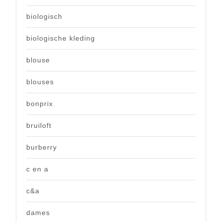
biologisch
biologische kleding
blouse
blouses
bonprix
bruiloft
burberry
c en a
c&a
dames