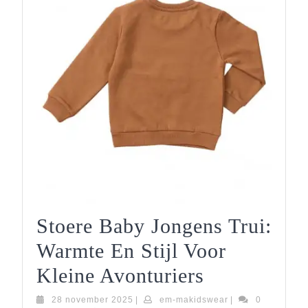
Stoere Baby Jongens Trui:
Warmte En Stijl Voor
Stoere
Kleine Avonturiers
Baby
28
em-
28 november 2025
|
em-makidswear
|
0