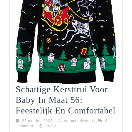
Schattige Kersttrui Voor
Baby In Maat 56:
Scha
Feestelijk En Comfortabel
Kers
26
em-
26 oktober 2025
|
em-makidswear
|
0
oktober
makidswear
Comment
|
15:52
Voo
2025