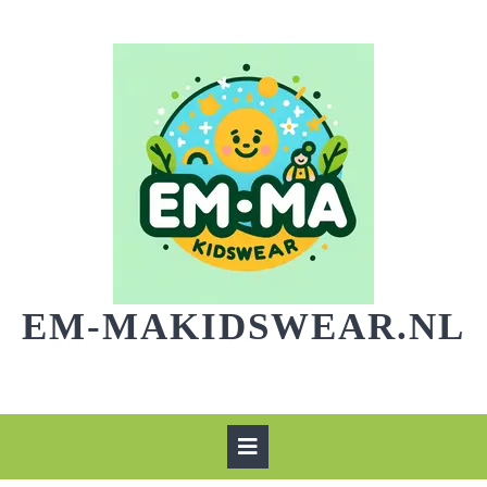
Skip
to
content
EM-MAKIDSWEAR.NL
Open