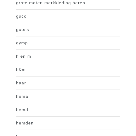
grote maten merkkleding heren
gucci
guess
gymp
h en m
h&m
haar
hema
hemd
hemden