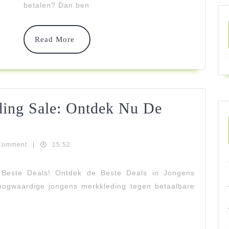
Sale!
betalen? Dan ben
Read
Read More
More
ding Sale: Ontdek Nu De
Comment
|
15:52
ar
g
 Beste Deals! Ontdek de Beste Deals in Jongens
oogwaardige jongens merkkleding tegen betaalbare