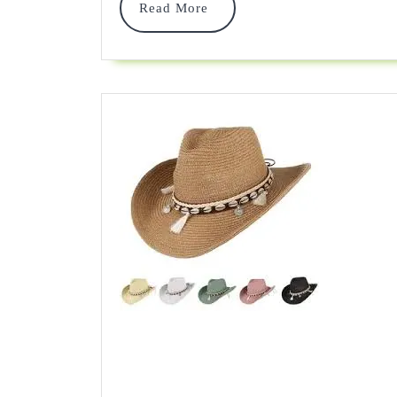
De
Read
Read More
More
Beste
Deals!