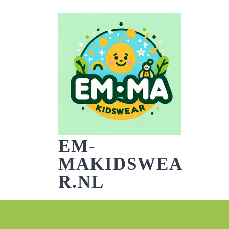
Skip
to
content
EM-
MAKIDSWEA
R.NL