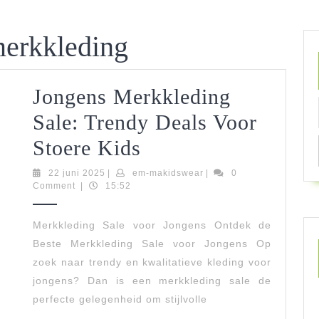
merkkleding
Jongens Merkkleding
Sale: Trendy Deals Voor
Jongens
Stoere Kids
Merkkleding
22
em-
22 juni 2025
|
em-makidswear
|
0
juni
makidswear
Comment
|
15:52
Sale:
2025
Trendy
Merkkleding Sale voor Jongens Ontdek de
Beste Merkkleding Sale voor Jongens Op
Deals
zoek naar trendy en kwalitatieve kleding voor
Voor
jongens? Dan is een merkkleding sale de
Stoere
perfecte gelegenheid om stijlvolle