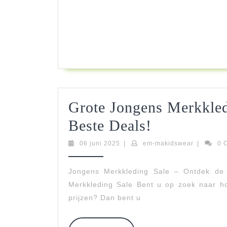
Grote Jongens Merkkle
Grote
Beste Deals!
Jongens
06
em-
06 juni 2025
|
em-makidswear
|
0 
juni
makidswe
Merkkledin
2025
Jongens Merkkleding Sale – Ontdek de
Sale:
Merkkleding Sale Bent u op zoek naar h
Ontdek
prijzen? Dan bent u
Nu