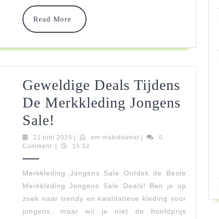
Kids
Read
Read More
More
Geweldige Deals Tijdens
De Merkkleding Jongens
Geweldige
Sale!
Deals
21
em-
21 juni 2025
|
em-makidswear
|
0
juni
makidswear
Comment
|
15:52
Tijdens
2025
De
Merkkleding Jongens Sale Ontdek de Beste
Merkkleding Jongens Sale Deals! Ben je op
Merkkleding
zoek naar trendy en kwalitatieve kleding voor
Jongens
jongens, maar wil je niet de hoofdprijs