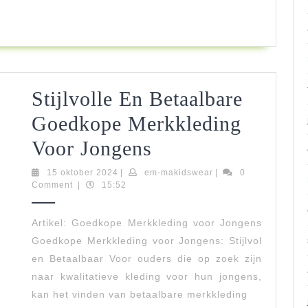
Stijlvolle En Betaalbare
Goedkope Merkkleding
Stijlvolle
Voor Jongens
En
15
em-
15 oktober 2024
|
em-makidswear
|
0
oktober
makidswear
Comment
|
15:52
Betaalbare
2024
Goedkope
Artikel: Goedkope Merkkleding voor Jongens
Goedkope Merkkleding voor Jongens: Stijlvol
Merkkleding
en Betaalbaar Voor ouders die op zoek zijn
Voor
naar kwalitatieve kleding voor hun jongens,
Jongens
kan het vinden van betaalbare merkkleding