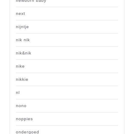
newborn baby
next
nijntje
nik nik
nik&nik
nike
nikkie
nl
nono
noppies
ondergoed