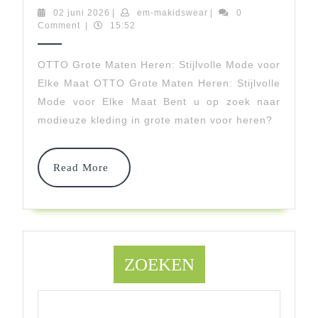
Mode
02
em-
02 juni 2026
|
em-makidswear
|
0
juni
makidswear
Comment
|
15:52
Voor
2026
Heren:
OTTO Grote Maten Heren: Stijlvolle Mode voor
Elke Maat OTTO Grote Maten Heren: Stijlvolle
OTTO
Mode voor Elke Maat Bent u op zoek naar
Grote
modieuze kleding in grote maten voor heren?
Maten
Collectie
Read
Read More
More
ZOEKEN