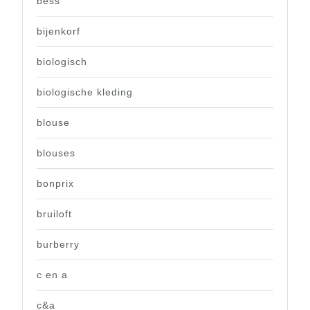
bess
bijenkorf
biologisch
biologische kleding
blouse
blouses
bonprix
bruiloft
burberry
c en a
c&a