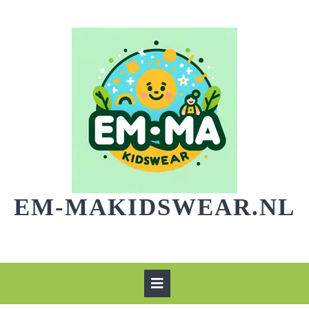
Skip
to
content
EM-MAKIDSWEAR.NL
Open