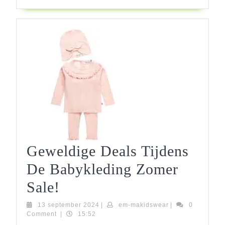
Geweldige Deals Tijdens
De Babykleding Zomer
Geweldige
Sale!
Deals
13
em-
13 september 2024
|
em-makidswear
|
0
september
makidswear
Comment
|
15:52
Tijdens
2024