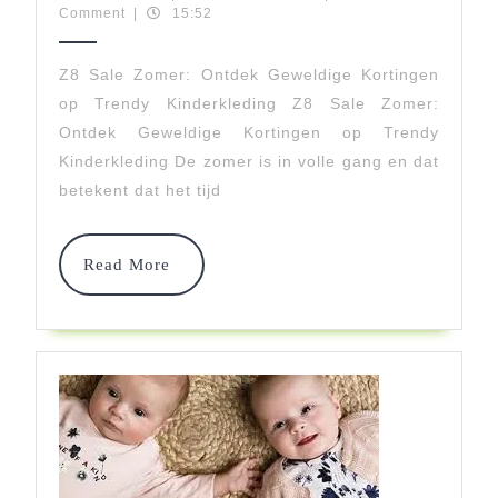
juli
makidswear
Comment
|
15:52
Zomer:
2025
Ontdek
Z8 Sale Zomer: Ontdek Geweldige Kortingen
op Trendy Kinderkleding Z8 Sale Zomer:
Geweldi
Ontdek Geweldige Kortingen op Trendy
Korting
Kinderkleding De zomer is in volle gang en dat
Op
betekent dat het tijd
Trendy
Read
Kinderk
Read More
More