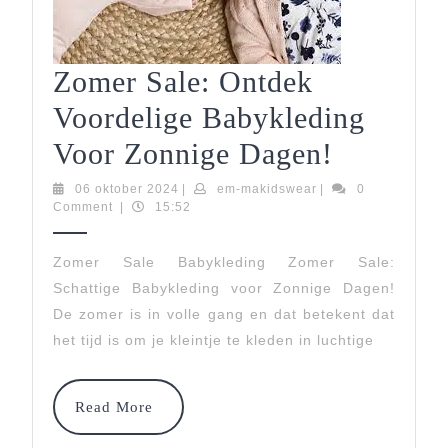
Zomer Sale: Ontdek
Voordelige Babykleding
Zomer
Voor Zonnige Dagen!
Sale:
06
em-
06 oktober 2024
|
em-makidswear
|
0
oktober
makidswear
Comment
|
15:52
Ontdek
2024
Voordeli
Zomer Sale Babykleding Zomer Sale:
Schattige Babykleding voor Zonnige Dagen!
Babykle
De zomer is in volle gang en dat betekent dat
Voor
het tijd is om je kleintje te kleden in luchtige
Zonnige
Dagen!
Read
Read More
More