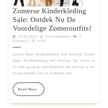
Zomerse Kinderkleding
Sale: Ontdek Nu De
Zome
Voordelige Zomeroutfits!
Kind
18
em-
18 juli 2024
|
em-makidswear
|
0
juli
makidswear
Comment
|
15:52
Sale:
2024
Ontd
Zomer Sale: Kinderkleding met Korting! Zomer
Sale: Kinderkleding met Korting! De zomer is
Nu
in volle gang en dat betekent dat het tijd is om
De
de garderobe van je kinderen een
Voor
Zomer
Read
Read More
More