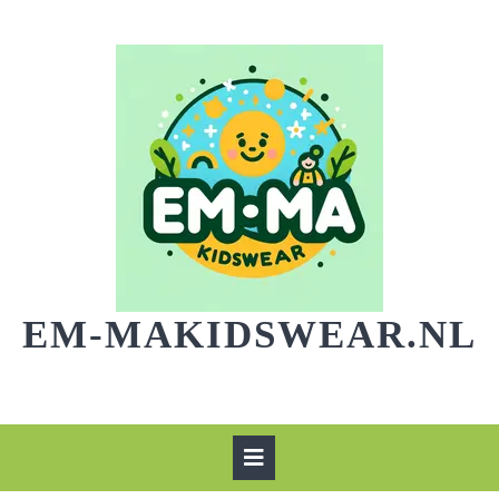
Skip
to
content
EM-MAKIDSWEAR.NL
Open