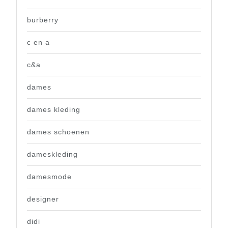
burberry
c en a
c&a
dames
dames kleding
dames schoenen
dameskleding
damesmode
designer
didi