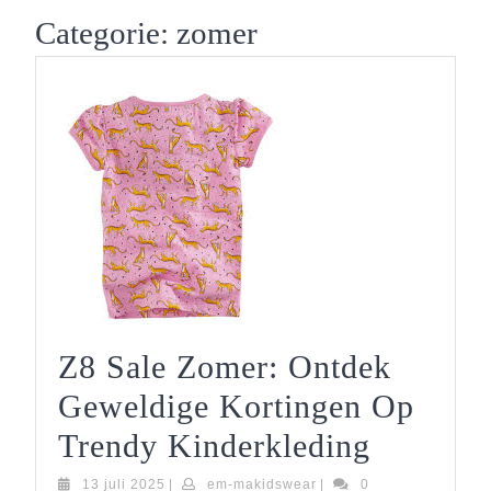
Button
Categorie:
zomer
Z8 Sale Zomer: Ontdek
Geweldige Kortingen Op
Z8
Trendy Kinderkleding
Sale
13
em-
13 juli 2025
|
em-makidswear
|
0