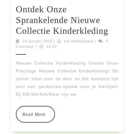
Ontdek Onze
Sprankelende Nieuwe
Ontde
Collectie Kinderkleding
Onze
24
em-
24 januari 2026
|
em-makidswear
|
0
januari
makidswear
Comment
|
15:52
Sprank
2026
Nieuw
Nieuwe Collectie Kinderkleding Ontdek Onze
Prachtige Nieuwe Collectie Kinderkleding! De
Collec
zomer staat voor de deur en dat betekent tijd
Kinder
voor een garderobe-update voor je kleintjes!
Bij EM-MA KidsWear zijn we
Read
Read More
More