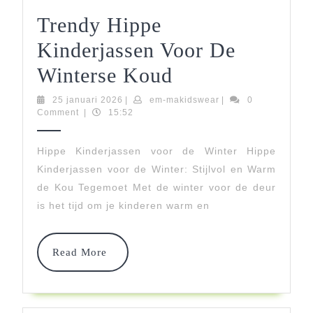
Trendy Hippe
Kinderjassen Voor De
Trendy
Winterse Koud
Hippe
25
em-
25 januari 2026
|
em-makidswear
|
0
januari
makidswear
Comment
|
15:52
Kinderjassen
2026
Voor
Hippe Kinderjassen voor de Winter Hippe
Kinderjassen voor de Winter: Stijlvol en Warm
De
de Kou Tegemoet Met de winter voor de deur
Winterse
is het tijd om je kinderen warm en
Koud
Read
Read More
More