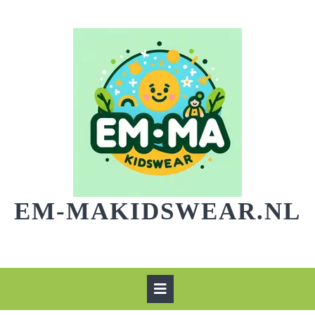
Skip
to
content
EM-MAKIDSWEAR.NL
Open