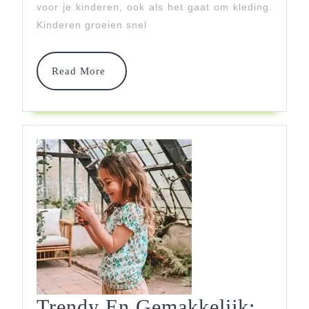
En
voor je kinderen, ook als het gaat om kleding.
Flexibiliteit
Kinderen groeien snel
Voor
Ouders
Read
Read More
More
Trendy En Gemakkelijk: