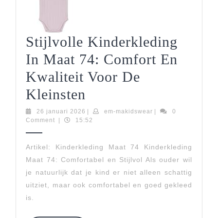
Stijlvolle Kinderkleding
In Maat 74: Comfort En
Kwaliteit Voor De
Stijlvolle
Kleinsten
Kinderkleding
26
em-
26 januari 2026
|
em-makidswear
|
0
januari
makidswear
Comment
|
15:52
In
2026
Maat
Artikel: Kinderkleding Maat 74 Kinderkleding
Maat 74: Comfortabel en Stijlvol Als ouder wil
74:
je natuurlijk dat je kind er niet alleen schattig
Comfort
uitziet, maar ook comfortabel en goed gekleed
En
is.
Kwaliteit