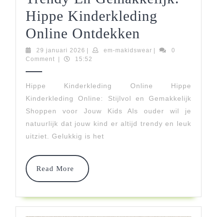
Hippe Kinderkleding
Trendy
Online Ontdekken
En
29
em-
29 januari 2026
|
em-makidswear
|
0
januari
makidswear
Comment
|
15:52
Gemakkelijk
2026
Hippe
Hippe Kinderkleding Online Hippe
Kinderkleding Online: Stijlvol en Gemakkelijk
Kinderkledi
Shoppen voor Jouw Kids Als ouder wil je
Online
natuurlijk dat jouw kind er altijd trendy en leuk
Ontdekken
uitziet. Gelukkig is het
Read
Read More
More