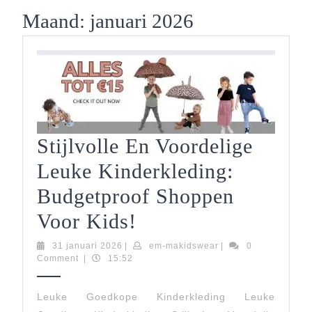
Button
Maand:
januari 2026
Stijlvolle En Voordelige
Leuke Kinderkleding:
Budgetproof Shoppen
Stijlvolle
Voor Kids!
En
31
em-
31 januari 2026
|
em-makidswear
|
0
januari
makidswear
Comment
|
15:52
Voordelige
2026
Leuke
Leuke Goedkope Kinderkleding Leuke