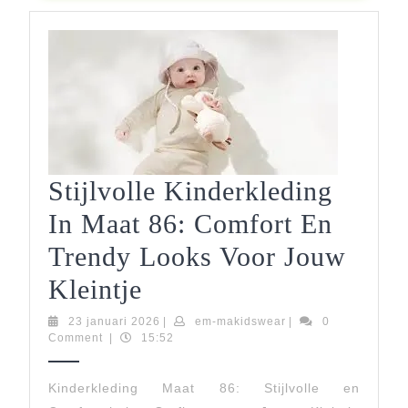
Stijlvolle Kinderkleding
In Maat 86: Comfort En
Trendy Looks Voor Jouw
Stijlvolle
Kleintje
Kinderkleding
23
em-
23 januari 2026
|
em-makidswear
|
0
januari
makidswear
Comment
|
15:52
In
2026
Maat
Kinderkleding Maat 86: Stijlvolle en