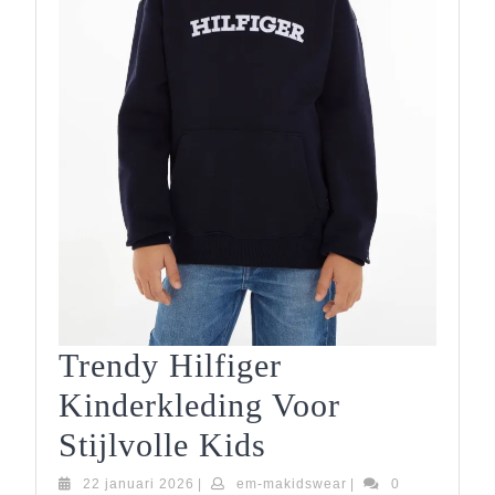
Trendy Hilfiger
Kinderkleding Voor
Trendy
Stijlvolle Kids
Hilfiger
22
em-
22 januari 2026
|
em-makidswear
|
0