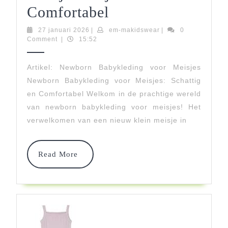
Schattige
Comfortabel
Newborn
27
em-
27 januari 2026
|
em-makidswear
|
0
januari
makidswear
Comment
|
15:52
Babykleding
2026
Voor
Artikel: Newborn Babykleding voor Meisjes
Newborn Babykleding voor Meisjes: Schattig
Meisjes:
en Comfortabel Welkom in de prachtige wereld
Stijlvol
van newborn babykleding voor meisjes! Het
En
verwelkomen van een nieuw klein meisje in
Comfortabel
Read
Read More
More