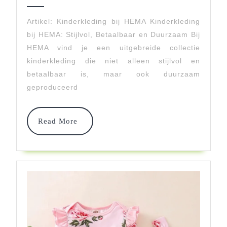
Duurzame
2026
Kinderkleding
Artikel: Kinderkleding bij HEMA Kinderkleding
bij HEMA: Stijlvol, Betaalbaar en Duurzaam Bij
Van
HEMA vind je een uitgebreide collectie
HEMA
kinderkleding die niet alleen stijlvol en
betaalbaar is, maar ook duurzaam
geproduceerd
Read
Read More
More