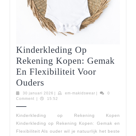
Kinderkleding Op
Rekening Kopen: Gemak
En Flexibiliteit Voor
Kinderkleding
Ouders
Op
30
em-
30 januari 2026
|
em-makidswear
|
0
januari
makidswear
Comment
|
15:52
Rekening
2026
Kopen:
Kinderkleding op Rekening Kopen
Kinderkleding op Rekening Kopen: Gemak en
Gemak
Flexibiliteit Als ouder wil je natuurlijk het beste