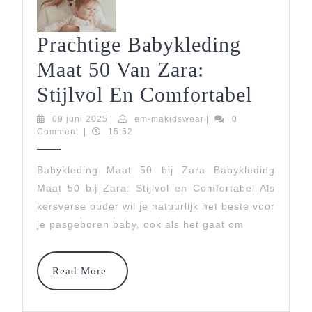
Prachtige Babykleding
Maat 50 Van Zara:
Pracht
Stijlvol En Comfortabel
Babyk
09
em-
09 juni 2025
|
em-makidswear
|
0
juni
makidswear
Comment
|
15:52
Maat
2025
50
Babykleding Maat 50 bij Zara Babykleding
Maat 50 bij Zara: Stijlvol en Comfortabel Als
Van
kersverse ouder wil je natuurlijk het beste voor
Zara:
je pasgeboren baby, ook als het gaat om
Stijlvo
En
Read
Read More
More
Comfo