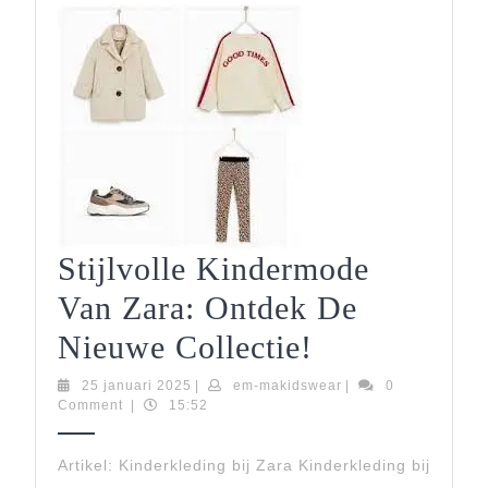
Stijlvolle Kindermode
Van Zara: Ontdek De
Stijlvolle
Nieuwe Collectie!
Kindermode
25
em-
25 januari 2025
|
em-makidswear
|
0
januari
makidswear
Comment
|
15:52
Van
2025
Zara:
Artikel: Kinderkleding bij Zara Kinderkleding bij