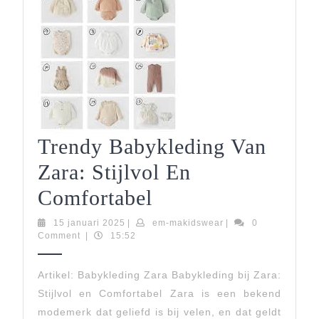
Trendy Babykleding Van
Zara: Stijlvol En
Trendy
Comfortabel
Babykleding
15
em-
15 januari 2025
|
em-makidswear
|
0
januari
makidswear
Comment
|
15:52
Van
2025
Zara:
Artikel: Babykleding Zara Babykleding bij Zara:
Stijlvol en Comfortabel Zara is een bekend
Stijlvol
modemerk dat geliefd is bij velen, en dat geldt