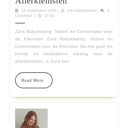
Stijlvolle
Allerkleinsten
Zara
13
em-
13 september 2025
|
em-makidswear
|
0
september
makidswear
Comment
|
15:52
Babykleding
2025
Voor
Zara Babykleding: Stijlvol en Comfortabel voor
de Kleinsten Zara Babykleding: Stijlvol en
De
Comfortabel voor de Kleinsten Als het gaat om
Allerkleinsten
trendy en kwalitatieve kleding voor de
allerkleinsten, is Zara een
Read
Read More
More