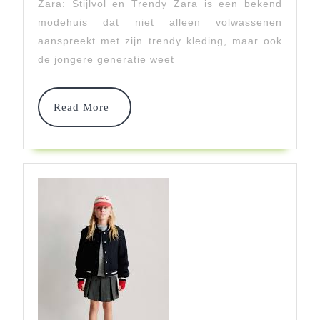
Zara: Stijlvol en Trendy Zara is een bekend
Ontdek
modehuis dat niet alleen volwassenen
De
aanspreekt met zijn trendy kleding, maar ook
Nieuwe
de jongere generatie weet
Collectie!
Read
Read More
More