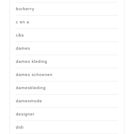
burberry
c en a
c&a
dames
dames kleding
dames schoenen
dameskleding
damesmode
designer
didi