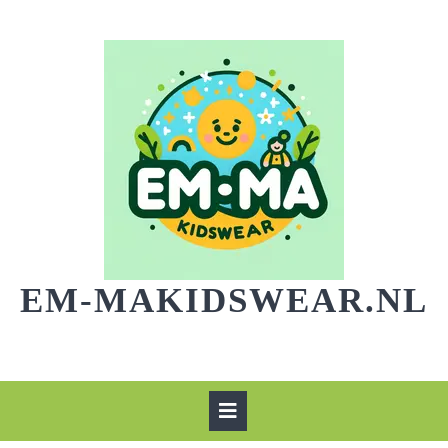
Skip
to
content
EM-MAKIDSWEAR.NL
Open