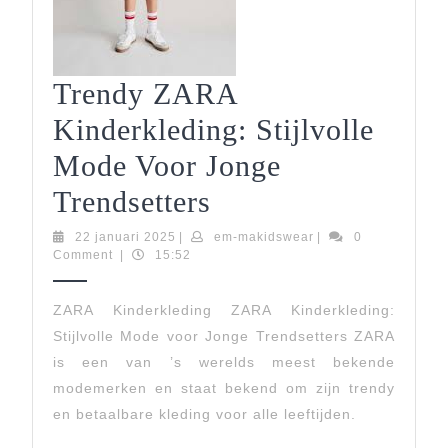
Trendy ZARA
Kinderkleding: Stijlvolle
Mode Voor Jonge
Trendy
Trendsetters
ZARA
22
em-
22 januari 2025
|
em-makidswear
|
0
januari
makidswear
Comment
|
15:52
Kinderkleding:
2025
Stijlvolle
ZARA Kinderkleding ZARA Kinderkleding:
Stijlvolle Mode voor Jonge Trendsetters ZARA
Mode
is een van ’s werelds meest bekende
Voor
modemerken en staat bekend om zijn trendy
Jonge
en betaalbare kleding voor alle leeftijden.