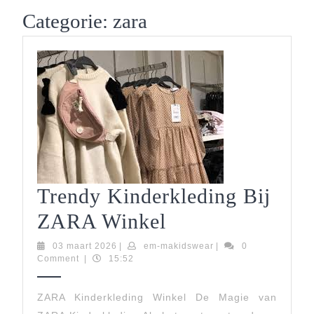
Button
Categorie:
zara
Trendy Kinderkleding Bij
Trendy
ZARA Winkel
Kinderkleding
03
em-
03 maart 2026
|
em-makidswear
|
0
maart
makidswear
Comment
|
15:52
Bij
2026
ZARA
ZARA Kinderkleding Winkel De Magie van