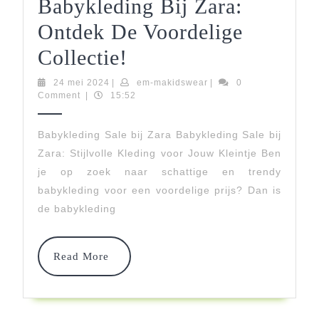
Babykleding Bij Zara:
Ontdek De Voordelige
Uitverkoop
Collectie!
Van
24
em-
24 mei 2024
|
em-makidswear
|
0
mei
makidswear
Comment
|
15:52
Babykleding
2024
Bij
Babykleding Sale bij Zara Babykleding Sale bij
Zara: Stijlvolle Kleding voor Jouw Kleintje Ben
Zara:
je op zoek naar schattige en trendy
Ontdek
babykleding voor een voordelige prijs? Dan is
De
de babykleding
Voordelige
Read
Collectie!
Read More
More