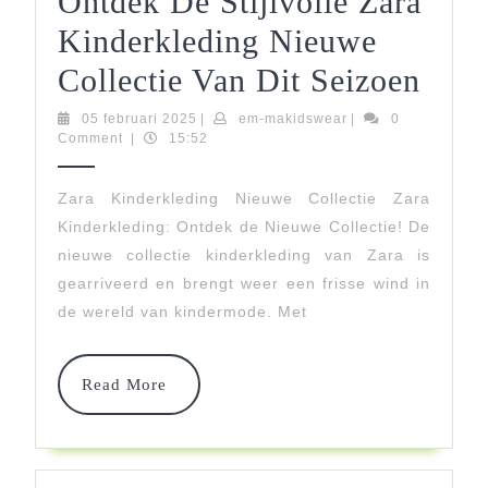
Ontdek De Stijlvolle Zara
Kinderkleding Nieuwe
Ontd
Collectie Van Dit Seizoen
De
05
em-
05 februari 2025
|
em-makidswear
|
0
februari
makidswear
Comment
|
15:52
Stijl
2025
Zara
Zara Kinderkleding Nieuwe Collectie Zara
Kinderkleding: Ontdek de Nieuwe Collectie! De
Kind
nieuwe collectie kinderkleding van Zara is
Nie
gearriveerd en brengt weer een frisse wind in
Coll
de wereld van kindermode. Met
Van
Read
Dit
Read More
More
Seiz