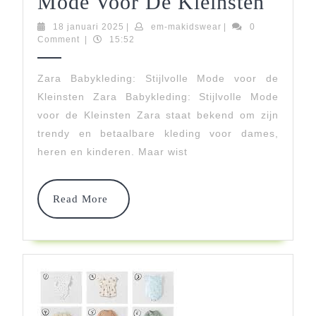
Stijlv
Mode Voor De Kleinsten
Zara
18
em-
18 januari 2025
|
em-makidswear
|
0
januari
makidswear
Comment
|
15:52
Babyk
2025
Tren
Zara Babykleding: Stijlvolle Mode voor de
Kleinsten Zara Babykleding: Stijlvolle Mode
Mode
voor de Kleinsten Zara staat bekend om zijn
Voor
trendy en betaalbare kleding voor dames,
De
heren en kinderen. Maar wist
Klein
Read
Read More
More