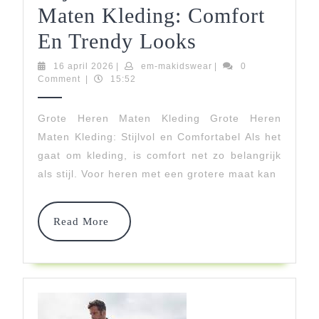
Maten Kleding: Comfort
Stijlvolle
En Trendy Looks
Grote
16
em-
16 april 2026
|
em-makidswear
|
0
april
makidswear
Comment
|
15:52
Heren
2026
Maten
Grote Heren Maten Kleding Grote Heren
Maten Kleding: Stijlvol en Comfortabel Als het
Kleding:
gaat om kleding, is comfort net zo belangrijk
Comfort
als stijl. Voor heren met een grotere maat kan
En
Trendy
Read
Read More
More
Looks