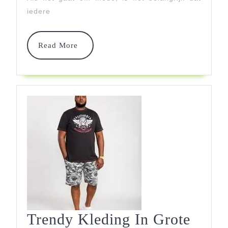
Perfecte
iedere
Look
Read
In
Read More
More
Onze
Winkel
Trendy Kleding In Grote