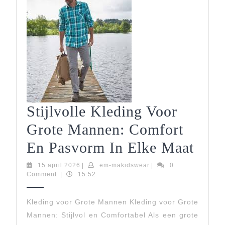
Stijlvolle Kleding Voor
Grote Mannen: Comfort
Stijl
En Pasvorm In Elke Maat
Kled
15
em-
15 april 2026
|
em-makidswear
|
0
april
makidswear
Comment
|
15:52
Voor
2026
Grot
Kleding voor Grote Mannen Kleding voor Grote
Mannen: Stijlvol en Comfortabel Als een grote
Man