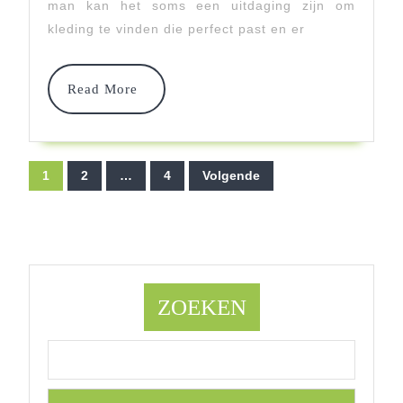
man kan het soms een uitdaging zijn om
Comf
kleding te vinden die perfect past en er
En
Pas
Read
Read More
More
In
Elke
Berichtnavigatie
1
2
…
4
Volgende
Maa
ZOEKEN