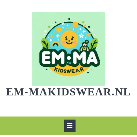
Skip
to
content
EM-MAKIDSWEAR.NL
Open