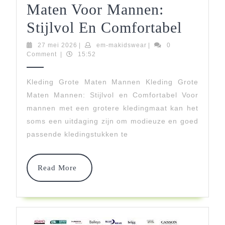
Maten Voor Mannen:
Trend
Stijlvol En Comfortabel
Kledi
27
em-
27 mei 2026
|
em-makidswear
|
0
mei
makidswear
Comment
|
15:52
In
2026
Grote
Kleding Grote Maten Mannen Kleding Grote
Maten Mannen: Stijlvol en Comfortabel Voor
Maten
mannen met een grotere kledingmaat kan het
Voor
soms een uitdaging zijn om modieuze en goed
Manne
passende kledingstukken te
Stijlvo
Read
En
Read More
More
Comfo