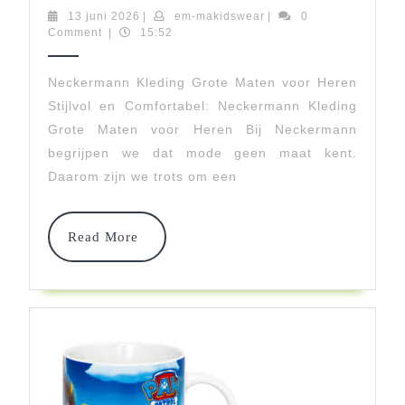
Grote
13
em-
13 juni 2026
|
em-makidswear
|
0
juni
makidswear
Comment
|
15:52
Maten
2026
Herenkleding
Neckermann Kleding Grote Maten voor Heren
Stijlvol en Comfortabel: Neckermann Kleding
Bij
Grote Maten voor Heren Bij Neckermann
Neckermann
begrijpen we dat mode geen maat kent.
Daarom zijn we trots om een
Read
Read More
More