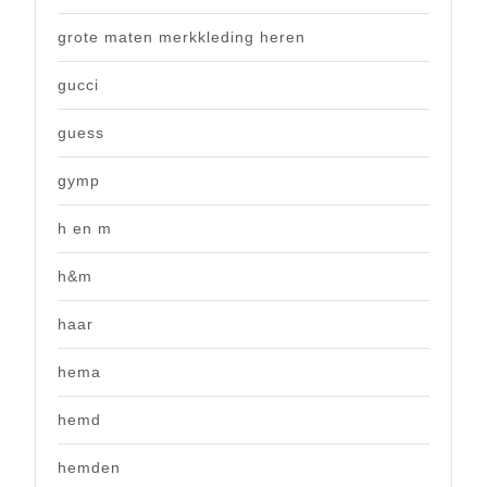
grote maten merkkleding heren
gucci
guess
gymp
h en m
h&m
haar
hema
hemd
hemden