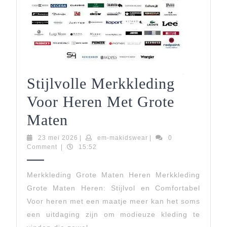
Stijlvolle Merkkleding
Voor Heren Met Grote
Stijlvolle
Maten
Merkkleding
23
em-
23 mei 2026
|
em-makidswear
|
0
mei
makidswear
Comment
|
15:52
Voor
2026
Heren
Merkkleding Grote Maten Heren Merkkleding
Grote Maten Heren: Stijlvol en Comfortabel
Met
Voor heren met een maatje meer kan het soms
Grote
een uitdaging zijn om modieuze kleding te