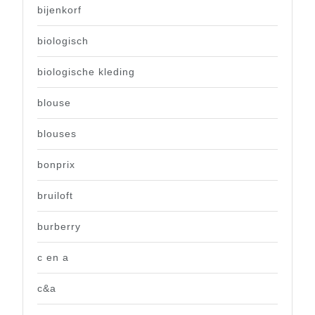
bijenkorf
biologisch
biologische kleding
blouse
blouses
bonprix
bruiloft
burberry
c en a
c&a