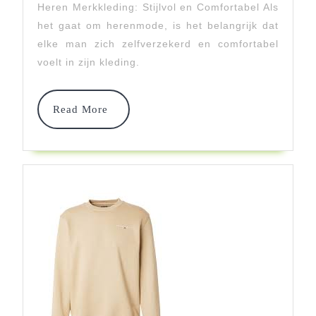
Heren Merkkleding: Stijlvol en Comfortabel Als
Merkkl
het gaat om herenmode, is het belangrijk dat
Stijlvo
elke man zich zelfverzekerd en comfortabel
En
voelt in zijn kleding.
Comfo
Read
Read More
More