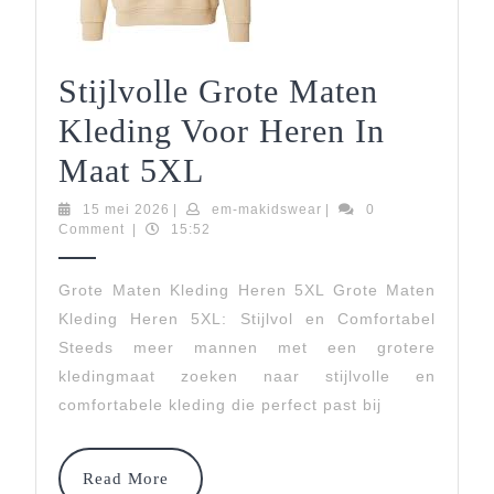
Stijlvolle Grote Maten
Kleding Voor Heren In
Stijlvolle
Maat 5XL
Grote
15
em-
15 mei 2026
|
em-makidswear
|
0
mei
makidswear
Comment
|
15:52
Maten
2026
Kleding
Grote Maten Kleding Heren 5XL Grote Maten
Kleding Heren 5XL: Stijlvol en Comfortabel
Voor
Steeds meer mannen met een grotere
Heren
kledingmaat zoeken naar stijlvolle en
In
comfortabele kleding die perfect past bij
Maat
Read
5XL
Read More