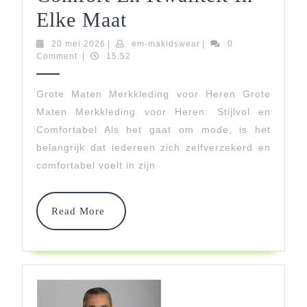
Stijlvolle
Elke Maat
Grote
20
em-
20 mei 2026
|
em-makidswear
|
0
mei
makidswear
Comment
|
15:52
Maten
2026
Merkkleding
Grote Maten Merkkleding voor Heren Grote
Maten Merkkleding voor Heren: Stijlvol en
Voor
Comfortabel Als het gaat om mode, is het
Heren:
belangrijk dat iedereen zich zelfverzekerd en
Comfort
comfortabel voelt in zijn
En
Read
Kwaliteit
Read More
More
In
Elke
Maat