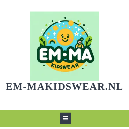
Skip
to
content
EM-MAKIDSWEAR.NL
Open