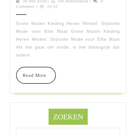
Grote
30
em-
30 mei 2026
|
em-makidswear
|
0
mei
makidswear
Comment
|
15:52
Maten
2026
Herenkleding:
Grote Maten Kleding Heren Winkel: Stijlvolle
Mode voor Elke Maat Grote Maten Kleding
Ontdek
Heren Winkel: Stijlvolle Mode voor Elke Maat
Jouw
Als het gaat om mode, is het belangrijk dat
Perfecte
iedere
Look
Read
In
Read More
More
Onze
Winkel
ZOEKEN