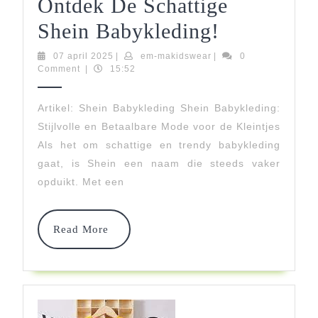
Ontdek De Schattige
Trendy
Shein Babykleding!
En
07
em-
07 april 2025
|
em-makidswear
|
0
april
makidswear
Comment
|
15:52
Betaalbaar
2025
Ontdek
Artikel: Shein Babykleding Shein Babykleding:
Stijlvolle en Betaalbare Mode voor de Kleintjes
De
Als het om schattige en trendy babykleding
Schattige
gaat, is Shein een naam die steeds vaker
Shein
opduikt. Met een
Babykledi
Read
Read More
More