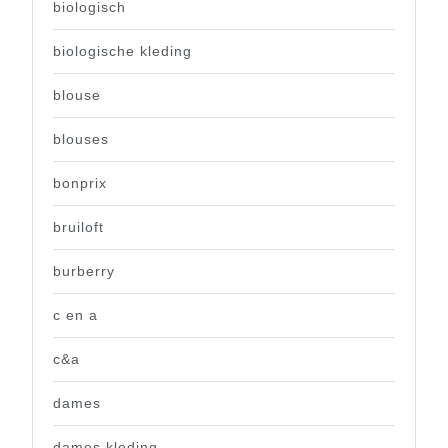
biologisch
biologische kleding
blouse
blouses
bonprix
bruiloft
burberry
c en a
c&a
dames
dames kleding