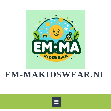
Skip
to
content
EM-MAKIDSWEAR.NL
Open