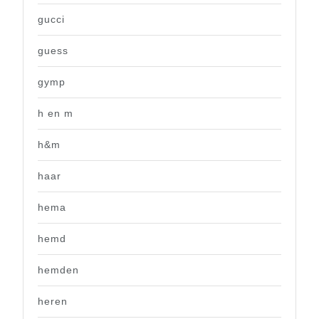
gucci
guess
gymp
h en m
h&m
haar
hema
hemd
hemden
heren