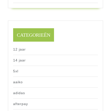
CATEGORIEËN
12 jaar
14 jaar
5xl
aaiko
adidas
afterpay