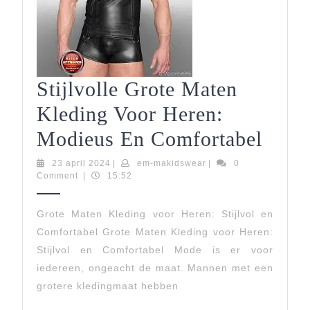
Stijlvolle Grote Maten
Kleding Voor Heren:
Stijl
Modieus En Comfortabel
Grot
23
em-
23 april 2024
|
em-makidswear
|
0
april
makidswear
Comment
|
15:52
Mate
2024
Kled
Grote Maten Kleding voor Heren: Stijlvol en
Comfortabel Grote Maten Kleding voor Heren:
Voor
Stijlvol en Comfortabel Mode is er voor
Here
iedereen, ongeacht de maat. Mannen met een
Modi
grotere kledingmaat hebben