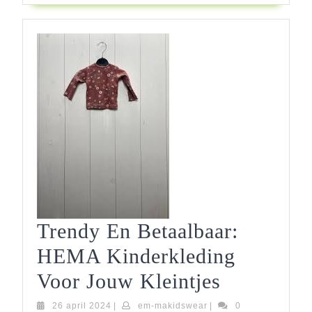
Trendy En Betaalbaar:
HEMA Kinderkleding
Trendy
Voor Jouw Kleintjes
En
26
em-
26 april 2024
|
em-makidswear
|
0