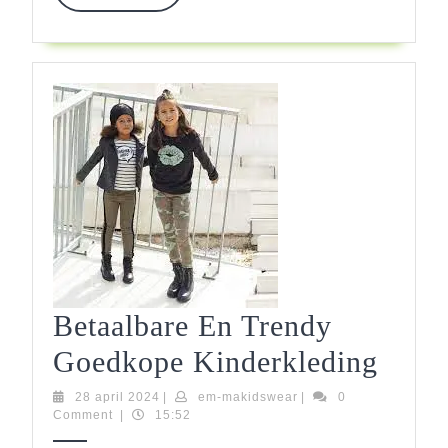
More
Betaalbare En Trendy
Betaa
Goedkope Kinderkleding
En
28
em-
28 april 2024
|
em-makidswear
|
0
april
makidswear
Comment
|
15:52
Tren
2024