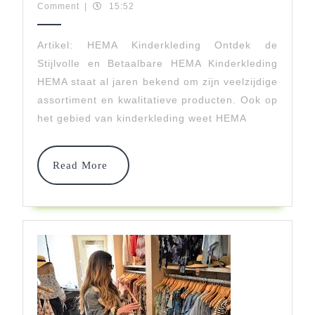
april
makidswear
Comment
|
15:52
Betaalbaar
2024
HEMA
Artikel: HEMA Kinderkleding Ontdek de
Stijlvolle en Betaalbare HEMA Kinderkleding
Kinderkle
HEMA staat al jaren bekend om zijn veelzijdige
Voor
assortiment en kwalitatieve producten. Ook op
Jouw
het gebied van kinderkleding weet HEMA
Kleintjes
Read
Read More
More