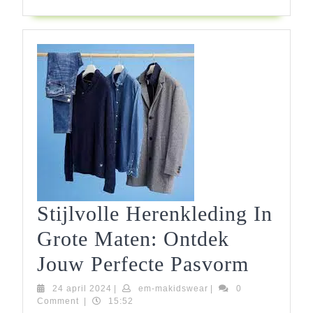
Stijlvolle Herenkleding In
Grote Maten: Ontdek
Stijlvo
Jouw Perfecte Pasvorm
Herenk
24
em-
24 april 2024
|
em-makidswear
|
0
april
makidswear
Comment
|
15:52
2024