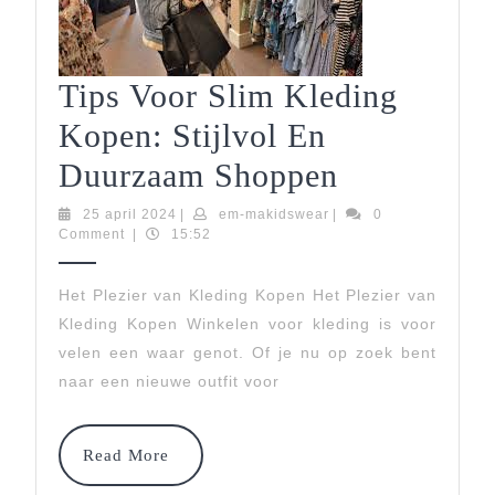
Tips Voor Slim Kleding
Kopen: Stijlvol En
Tips
Duurzaam Shoppen
Voor
25
em-
25 april 2024
|
em-makidswear
|
0
april
makidswear
Comment
|
15:52
Slim
2024
Kleding
Het Plezier van Kleding Kopen Het Plezier van
Kleding Kopen Winkelen voor kleding is voor
Kopen:
velen een waar genot. Of je nu op zoek bent
Stijlvol
naar een nieuwe outfit voor
En
Duurzaam
Read
Read More
More
Shoppen