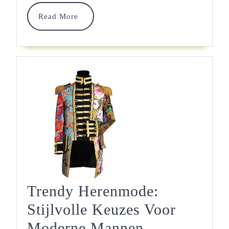
En
Read
Comf
Read More
More
Trendy Herenmode:
Stijlvolle Keuzes Voor
Trendy
Moderne Mannen