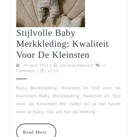
Stijlvolle Baby
Merkkleding: Kwaliteit
Stijlvolle
Voor De Kleinsten
Baby
29
em-
29 april 2024
|
em-makidswear
|
0
april
makidswear
Comment
|
15:52
Merkkledin
2024
Kwaliteit
Baby Merkkleding: Kwaliteit en Stijl voor de
Kleinsten Baby Merkkleding: Kwaliteit en Stijl
Voor
voor de Kleinsten Als ouder wil je het beste
De
voor je baby, ook als het op kleding
Kleinsten
Read
Read More