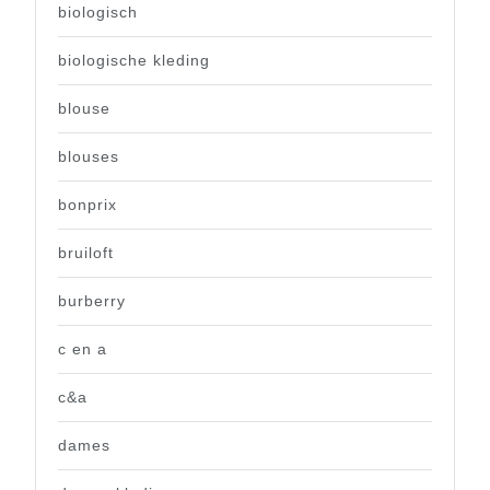
biologisch
biologische kleding
blouse
blouses
bonprix
bruiloft
burberry
c en a
c&a
dames