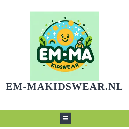
Skip
to
content
EM-MAKIDSWEAR.NL
Open