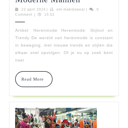
Herenmode:
22
em-
22 april 2024
|
em-makidswear
|
0
april
makidswear
Comment
|
15:52
Stijlvolle
2024
Keuzes
Artikel: Herenmode Herenmode: Stijlvol en
Trendy De wereld van herenmode is constant
Voor
in beweging, met nieuwe trends en stijlen die
Moderne
elkaar snel opvolgen. Of je nu op zoek bent
Mannen
naar
Read
Read More
More