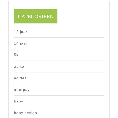
CATEGORIEËN
12 jaar
14 jaar
5xl
aaiko
adidas
afterpay
baby
baby design