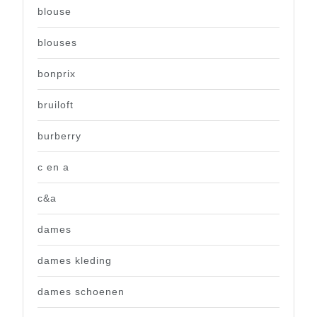
blouse
blouses
bonprix
bruiloft
burberry
c en a
c&a
dames
dames kleding
dames schoenen