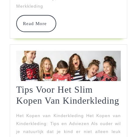
En
Merkkleding
Duurzaamheid
Read
Read More
In
More
Kinderkleding
Tips Voor Het Slim
Tips
Kopen Van Kinderkleding
Voo
Het Kopen van Kinderkleding Het Kopen van
Het
Kinderkleding: Tips en Adviezen Als ouder wil
Sli
je natuurlijk dat je kind er niet alleen leuk