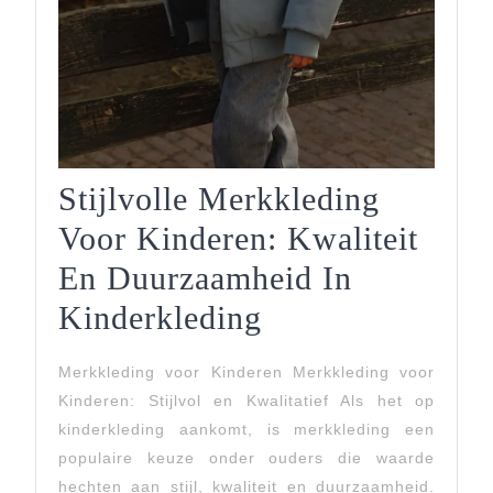
Stijlvolle Merkkleding
Voor Kinderen: Kwaliteit
En Duurzaamheid In
Stijlvolle
Kinderkleding
Merkkleding
Merkkleding voor Kinderen Merkkleding voor
Voor
Kinderen: Stijlvol en Kwalitatief Als het op
Kinderen:
kinderkleding aankomt, is merkkleding een
populaire keuze onder ouders die waarde
Kwaliteit
hechten aan stijl, kwaliteit en duurzaamheid.