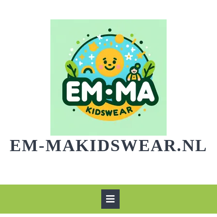
Skip
to
content
EM-MAKIDSWEAR.NL
Open