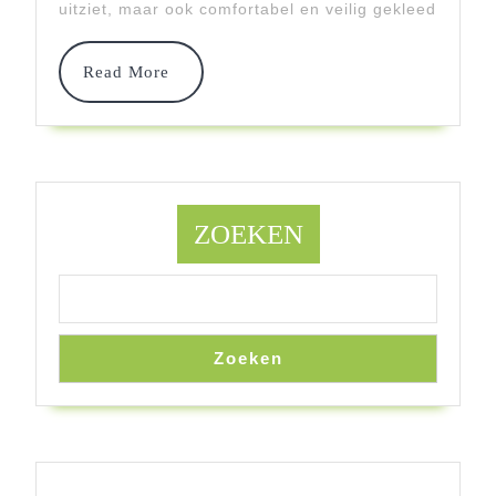
uitziet, maar ook comfortabel en veilig gekleed
Kop
Van
Read
Read More
More
Kind
ZOEKEN
Zoeken