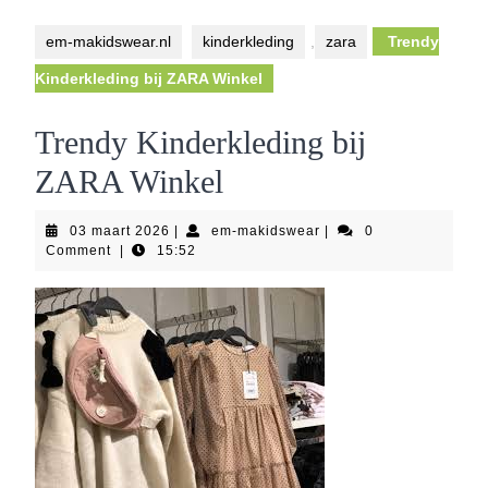
Button
em-makidswear.nl
kinderkleding
,
zara
Trendy
Kinderkleding bij ZARA Winkel
Trendy Kinderkleding bij
ZARA Winkel
03
em-
03 maart 2026
|
em-makidswear
|
0
maart
makidswear
Comment
|
15:52
2026