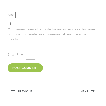
Site
Mijn naam, e-mail en site bewaren in deze browser
voor de volgende keer wanneer ik een reactie
plaats.
7
×
8
=
Berichtnavigatie
PREVIOUS
NEXT
Previous
Next
post:
post: