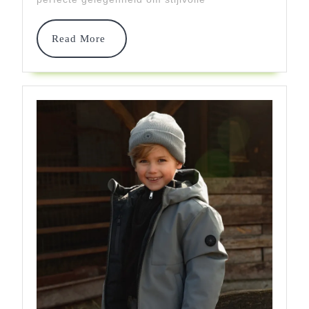
Voor
Stoere
Read
Read More
More
Kids