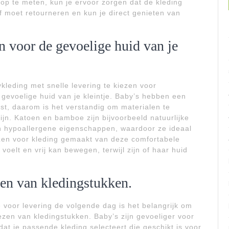
op te meten, kun je ervoor zorgen dat de kleding
af moet retourneren en kun je direct genieten van
n voor de gevoelige huid van je
ykleding met snelle levering te kiezen voor
e gevoelige huid van je kleintje. Baby’s hebben een
ist, daarom is het verstandig om materialen te
jn. Katoen en bamboe zijn bijvoorbeeld natuurlijke
n hypoallergene eigenschappen, waardoor ze ideaal
iezen voor kleding gemaakt van deze comfortabele
 voelt en vrij kan bewegen, terwijl zijn of haar huid
ezen van kledingstukken.
e voor levering de volgende dag is het belangrijk om
ezen van kledingstukken. Baby’s zijn gevoeliger voor
t je passende kleding selecteert die geschikt is voor