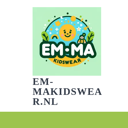
Skip
to
content
EM-
MAKIDSWEA
R.NL