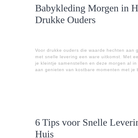
Babykleding Morgen in H
Drukke Ouders
Voor drukke ouders die waarde hechten aan ge
met snelle levering een ware uitkomst. Met e
je kleintje samenstellen en deze morgen al in
aan genieten van kostbare momenten met je 
6 Tips voor Snelle Lever
Huis