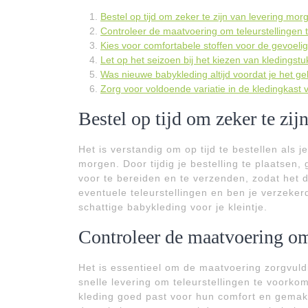
Bestel op tijd om zeker te zijn van levering mor
Controleer de maatvoering om teleurstellingen
Kies voor comfortabele stoffen voor de gevoelig
Let op het seizoen bij het kiezen van kledingstu
Was nieuwe babykleding altijd voordat je het geb
Zorg voor voldoende variatie in de kledingkast 
Bestel op tijd om zeker te zij
Het is verstandig om op tijd te bestellen als j
morgen. Door tijdig je bestelling te plaatsen,
voor te bereiden en te verzenden, zodat het 
eventuele teleurstellingen en ben je verzeke
schattige babykleding voor je kleintje.
Controleer de maatvoering om
Het is essentieel om de maatvoering zorgvuldi
snelle levering om teleurstellingen te voorkom
kleding goed past voor hun comfort en gemak