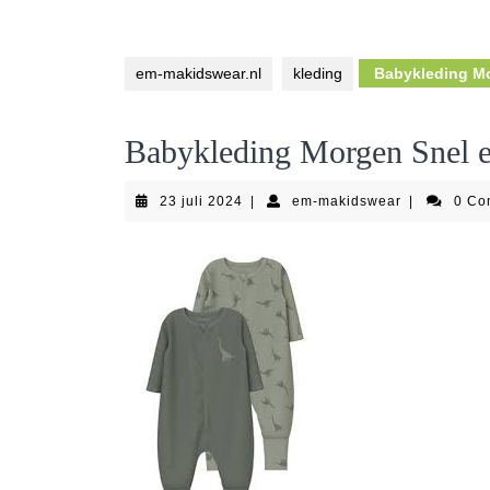
em-makidswear.nl
kleding
Babykleding Mo
Babykleding Morgen Snel e
23
em-
23 juli 2024
|
em-makidswear
|
0 C
juli
makidswear
2024