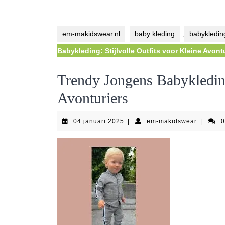
em-makidswear.nl
baby kleding
,
babykledin
Babykleding: Stijlvolle Outfits voor Kleine Avont
Trendy Jongens Babykleding:
Avonturiers
04
em-
04 januari 2025
|
em-makidswear
|
januari
makidsw
2025