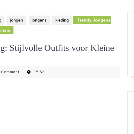
g
,
jongen
,
jongens
,
kleding
Trendy Jongens
uriers
 Stijlvolle Outfits voor Kleine
0 Comment
|
15:52
ear