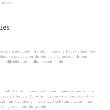
 zusjes.
ies
k seizoensgebonden trends in jongens babykleding. Van
tjes en jasjes voor de winter, elke seizoen brengt
n stijlvolle outfits die passen bij de
 comfort en functionaliteit op een speelse manier die
uders als baby’s. Door te investeren in hoogwaardige
t hun kleintjes er niet alleen schattig uitzien, maar
ekkingsreis door de wereld.