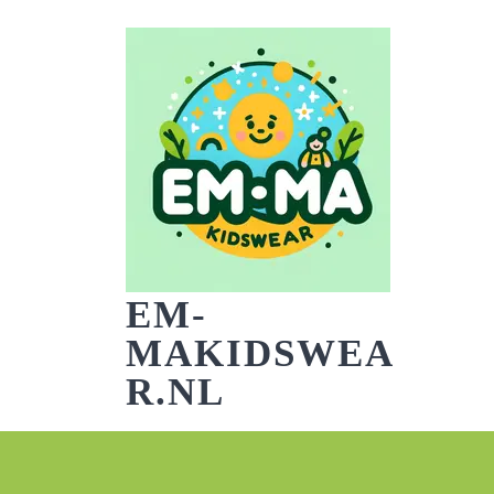
Skip
to
content
EM-
MAKIDSWEA
R.NL