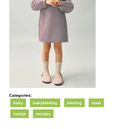
Categories:
baby
babykleding
kleding
maat
meisje
meisjes