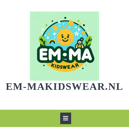
Skip
to
content
EM-MAKIDSWEAR.NL
Open