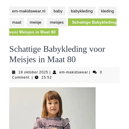
Button
em-makidswear.nl
baby
,
babykleding
,
kleding
,
maat
,
meisje
,
meisjes
Schattige Babykleding
voor Meisjes in Maat 80
Schattige Babykleding voor
Meisjes in Maat 80
18
em-
18 oktober 2025
|
em-makidswear
|
0
oktober
makidswear
Comment
|
15:52
2025