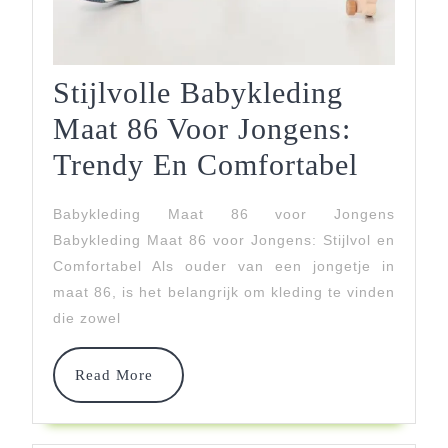
Stijlvolle Babykleding
Maat 86 Voor Jongens:
Stijlvo
Trendy En Comfortabel
Babykl
Babykleding Maat 86 voor Jongens
Maat
Babykleding Maat 86 voor Jongens: Stijlvol en
86
Comfortabel Als ouder van een jongetje in
maat 86, is het belangrijk om kleding te vinden
Voor
die zowel
Jongen
Trendy
Read
Read More
More
En