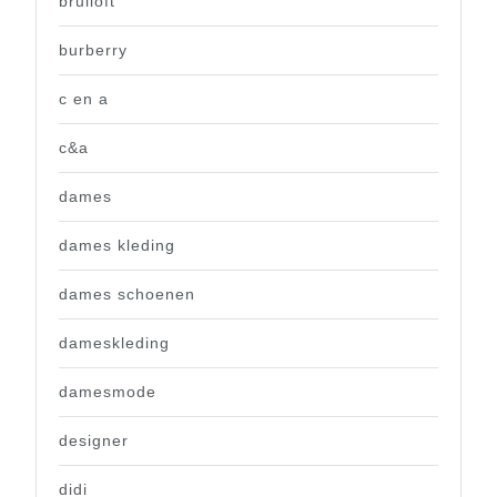
bruiloft
burberry
c en a
c&a
dames
dames kleding
dames schoenen
dameskleding
damesmode
designer
didi