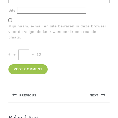
Site
Mijn naam, e-mail en site bewaren in deze browser
voor de volgende keer wanneer ik een reactie
plaats.
6
+
=
12
Berichtnavigatie
PREVIOUS
NEXT
Previous
Next
post:
post:
Related Post