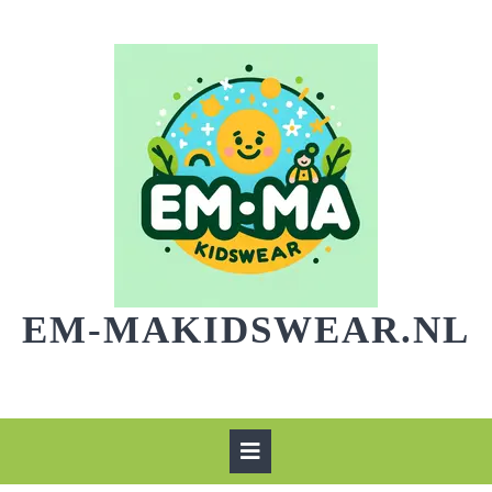
Skip
to
content
EM-MAKIDSWEAR.NL
Open