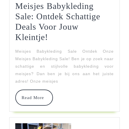
Meisjes Babykleding
Sale: Ontdek Schattige
Deals Voor Jouw
Meisjes
Kleintje!
Babykleding
Meisjes Babykleding Sale Ontdek Onze
Sale:
Meisjes Babykleding Sale! Ben je op zoek naar
Ontdek
schattige en stijlvolle babykleding voor
meisjes? Dan ben je bij ons aan het juiste
Schattige
adres! Onze meisjes
Deals
Voor
Read
Read More
More
Jouw
Kleintje!