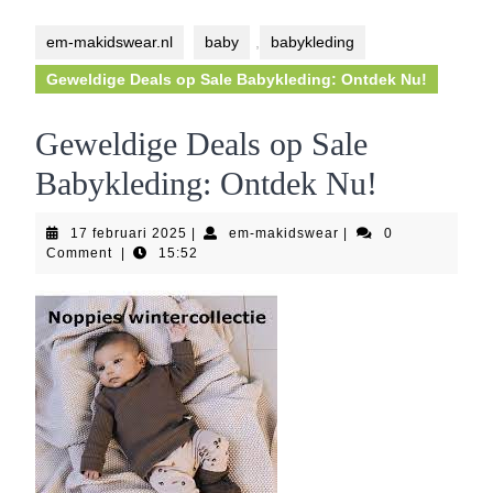
Button
em-makidswear.nl
baby
,
babykleding
Geweldige Deals op Sale Babykleding: Ontdek Nu!
Geweldige Deals op Sale
Babykleding: Ontdek Nu!
17
em-
17 februari 2025
|
em-makidswear
|
0
februari
makidswear
Comment
|
15:52
2025