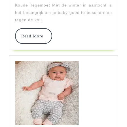
Warm
Koude Tegemoet Met de winter in aantocht is
het belangrijk om je baby goed te beschermen
En
tegen de kou.
Stijlvol
De
Read
Read More
More
Koude
Tegemoet