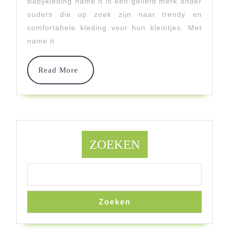
Babykleding name it is een geliefd merk onder
Ontdek
ouders die op zoek zijn naar trendy en
comfortabele kleding voor hun kleintjes. Met
Name
name it
It
Babykleding
Read
Read More
More
Voor
Jouw
Kleintje
ZOEKEN
Zoeken