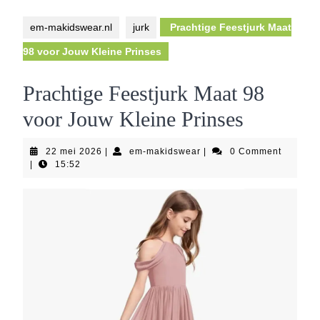
Button
em-makidswear.nl
jurk
Prachtige Feestjurk Maat
98 voor Jouw Kleine Prinses
Prachtige Feestjurk Maat 98
voor Jouw Kleine Prinses
22
em-
22 mei 2026
|
em-makidswear
|
0 Comment
mei
makidswear
|
15:52
2026