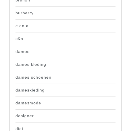
bruiloft
burberry
c en a
c&a
dames
dames kleding
dames schoenen
dameskleding
damesmode
designer
didi