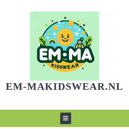
Skip
to
content
EM-MAKIDSWEAR.NL
Open