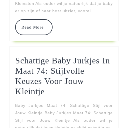
Baby
Kleinsten Als ouder wil je natuurlijk dat je baby
er op zijn of haar best uitziet, vooral
In
Maat
Read
Read More
More
80
Schattige Baby Jurkjes In
Maat 74: Stijlvolle
Keuzes Voor Jouw
Schattige
Kleintje
Baby
Baby Jurkjes Maat 74: Schattige Stijl voor
Jurkjes
Jouw Kleintje Baby Jurkjes Maat 74: Schattige
In
Stijl voor Jouw Kleintje Als ouder wil je
natuurlijk dat jouw kleintje er altijd schattig en