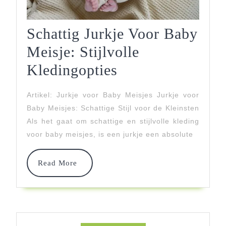
Schattig Jurkje Voor Baby
Meisje: Stijlvolle
Schattig
Kledingopties
Jurkje
Artikel: Jurkje voor Baby Meisjes Jurkje voor
Voor
Baby Meisjes: Schattige Stijl voor de Kleinsten
Baby
Als het gaat om schattige en stijlvolle kleding
voor baby meisjes, is een jurkje een absolute
Meisje:
Stijlvolle
Read
Read More
More
Kledingopties