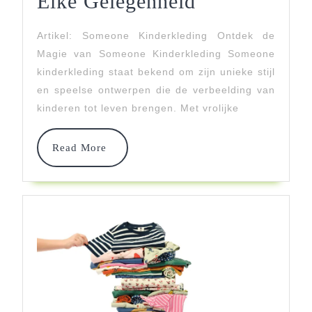
Ontdek
Elke Gelegenheid
De
Artikel: Someone Kinderkleding Ontdek de
Magie
Magie van Someone Kinderkleding Someone
Van
kinderkleding staat bekend om zijn unieke stijl
en speelse ontwerpen die de verbeelding van
Someone
kinderen tot leven brengen. Met vrolijke
Kinderkledin
Trendy
Read
Read More
More
En
Speels
Voor
Elke
Gelegenheid