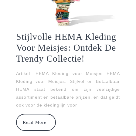
Stijlvolle HEMA Kleding
Voor Meisjes: Ontdek De
Stijlvolle
Trendy Collectie!
HEMA
Artikel: HEMA Kleding voor Meisjes HEMA
Kleding
Kleding voor Meisjes: Stijlvol en Betaalbaar
Voor
HEMA staat bekend om zijn veelzijdige
assortiment en betaalbare prijzen, en dat geldt
Meisjes:
ook voor de kledinglijn voor
Ontdek
De
Read
Read More
More
Trendy