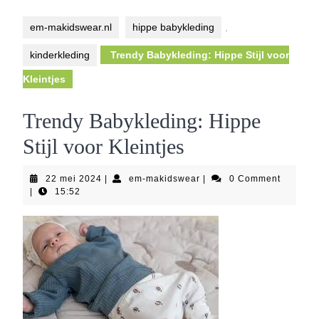
Button
em-makidswear.nl
hippe babykleding
,
kinderkleding
Trendy Babykleding: Hippe Stijl voor
Kleintjes
Trendy Babykleding: Hippe
Stijl voor Kleintjes
22
em-
22 mei 2024
|
em-makidswear
|
0 Comment
mei
makidswear
|
15:52
2024