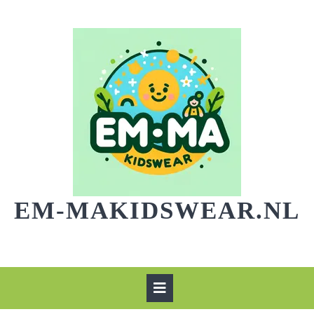
Skip
to
content
EM-MAKIDSWEAR.NL
Open