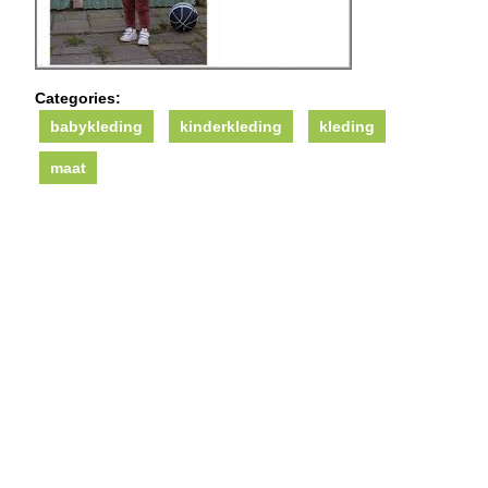
Categories:
babykleding
kinderkleding
kleding
maat