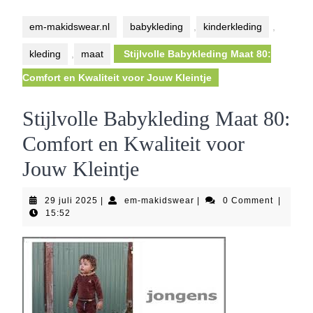
Button
em-makidswear.nl
babykleding
,
kinderkleding
,
kleding
,
maat
Stijlvolle Babykleding Maat 80:
Comfort en Kwaliteit voor Jouw Kleintje
Stijlvolle Babykleding Maat 80:
Comfort en Kwaliteit voor
Jouw Kleintje
29
em-
29 juli 2025
|
em-makidswear
|
0 Comment
|
juli
makidswear
15:52
2025