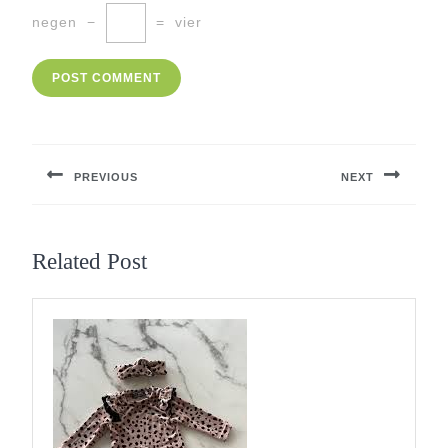
negen
−
=
vier
Berichtnavigatie
PREVIOUS
NEXT
Previous
Next
post:
post:
Related Post