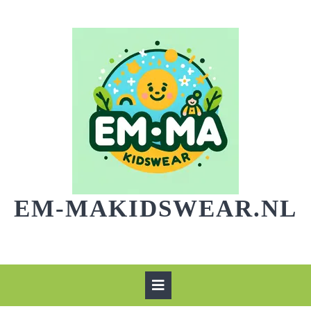
Skip
to
content
EM-MAKIDSWEAR.NL
Open