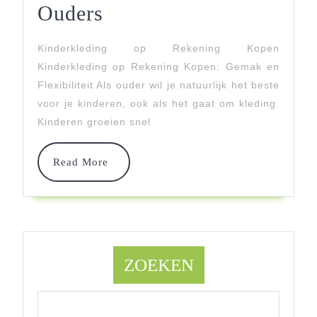
Kinderkleding
Ouders
Op
Kinderkleding op Rekening Kopen
Rekening
Kinderkleding op Rekening Kopen: Gemak en
Kopen:
Flexibiliteit Als ouder wil je natuurlijk het beste
voor je kinderen, ook als het gaat om kleding.
Gemak
Kinderen groeien snel
En
Flexibiliteit
Read
Read More
More
Voor
Ouders
ZOEKEN