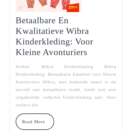
Betaalbare En
Kwalitatieve Wibra
Kinderkleding: Voor
Betaalbare
Kleine Avonturiers
En
Artikel: Wibra Kinderkleding Wibra
Kwalitatiev
Kinderkleding: Betaalbare Kwaliteit voor Kleine
Wibra
Avonturiers Wibra, een bekende naam in de
wereld van betaalbare mode, biedt ook een
Kinderkled
uitgebreide collectie kinderkleding aan. Voor
Voor
ouders die
Kleine
Read
Read More
Avonturiers
More