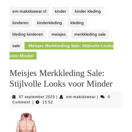
Button
em-makidswear.nl
kinder
,
kinder kleding
,
kinderen
,
kinderkleding
,
kleding
,
kleding kinderen
,
meisjes
,
merkkleding sale
,
sale
Meisjes Merkkleding Sale: Stijlvolle Looks
voor Minder
Meisjes Merkkleding Sale:
Stijlvolle Looks voor Minder
07
em-
07 september 2025
|
em-makidswear
|
0
september
makidswear
Comment
|
15:52
2025