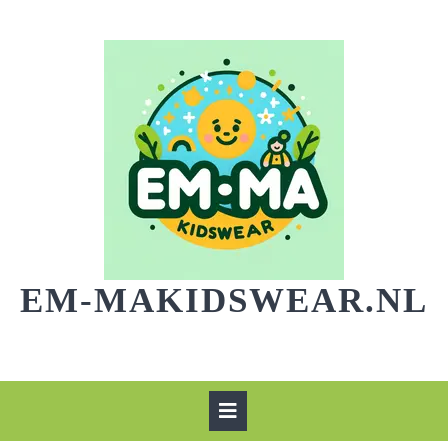
Skip
to
content
EM-MAKIDSWEAR.NL
Open