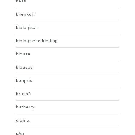
bess
bijenkorf
biologisch
biologische kleding
blouse
blouses
bonprix
bruiloft
burberry
c en a
c&a