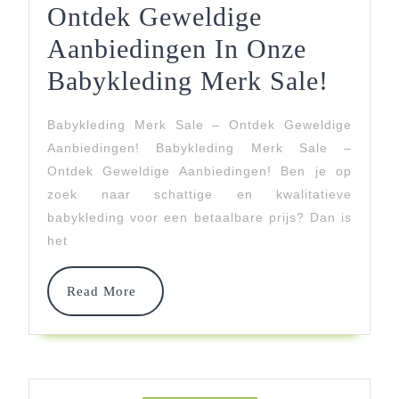
Ontdek Geweldige
Aanbiedingen In Onze
Ontde
Babykleding Merk Sale!
Gewel
Babykleding Merk Sale – Ontdek Geweldige
Aanbi
Aanbiedingen! Babykleding Merk Sale –
In
Ontdek Geweldige Aanbiedingen! Ben je op
zoek naar schattige en kwalitatieve
Onze
babykleding voor een betaalbare prijs? Dan is
Babyk
het
Merk
Read
Read More
Sale!
More