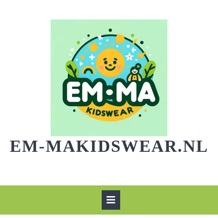
Skip
to
content
EM-MAKIDSWEAR.NL
Open