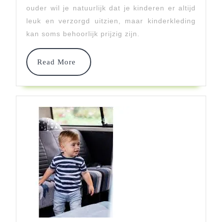
Voordeli
ouder wil je natuurlijk dat je kinderen er altijd
leuk en verzorgd uitzien, maar kinderkleding
Kinderkl
kan soms behoorlijk prijzig zijn.
Online
–
Read
Read More
More
Ontdek
Nu!