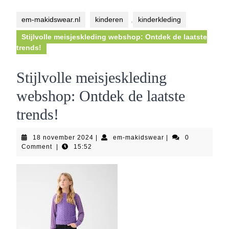
Button
em-makidswear.nl
kinderen
,
kinderkleding
Stijlvolle meisjeskleding webshop: Ontdek de laatste
trends!
Stijlvolle meisjeskleding
webshop: Ontdek de laatste
trends!
18
em-
18 november 2024
|
em-makidswear
|
0
november
makidswear
Comment
|
15:52
2024