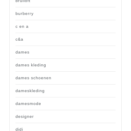
bruiloft
burberry
c en a
c&a
dames
dames kleding
dames schoenen
dameskleding
damesmode
designer
didi