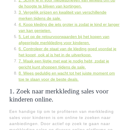
2. Schrijf je in voor nieuwsbrieven van winkels om op
de hoogte te blijven van kortingen.
3. Vergelijk prijzen en kwaliteit van verschillende
merken tijdens de sale.
4. Koop kleding die iets groter is zodat je kind er langer
van kan genieten.
5. Let op de retourvoorwaarden bij het kopen van
afgeprijsde merkkleding voor kinderen.
6. Controleer de staat van de kleding goed voordat je
het koopt, ook al is het in de uitverkoop.
7. Maak een lijstje met wat je nodig hebt, zodat je
gericht kunt shoppen tijdens de sale.
8. Wees geduldig en wacht tot het juiste moment om
toe te slaan voor de beste deals.
1. Zoek naar merkkleding sales voor
kinderen online.
Een handige tip om te profiteren van merkkleding
sales voor kinderen is om online te zoeken naar
aanbiedingen. Door actief op zoek te gaan naar
merkkleding sales op diverse online platforms en