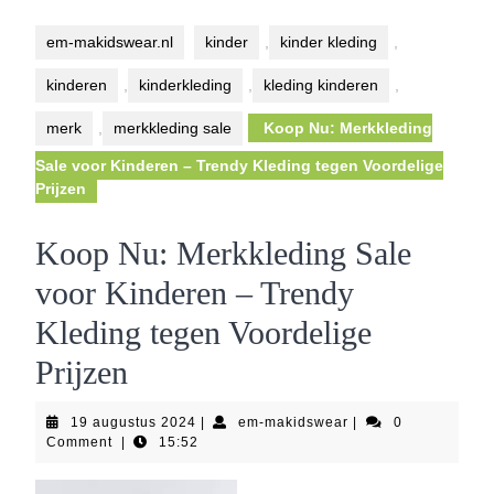
Button
em-makidswear.nl
kinder
,
kinder kleding
,
kinderen
,
kinderkleding
,
kleding kinderen
,
merk
,
merkkleding sale
Koop Nu: Merkkleding
Sale voor Kinderen – Trendy Kleding tegen Voordelige
Prijzen
Koop Nu: Merkkleding Sale
voor Kinderen – Trendy
Kleding tegen Voordelige
Prijzen
19
em-
19 augustus 2024
|
em-makidswear
|
0
augustus
makidswear
Comment
|
15:52
2024