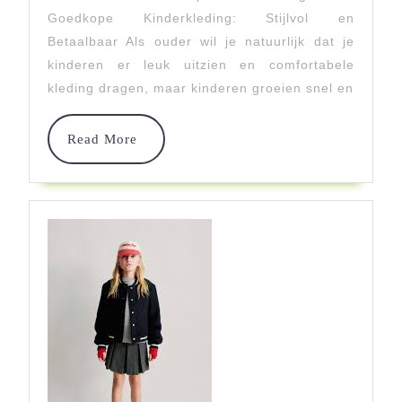
Shoppen
Goedkope Kinderkleding: Stijlvol en
Voor
Betaalbaar Als ouder wil je natuurlijk dat je
kinderen er leuk uitzien en comfortabele
Goedkope
kleding dragen, maar kinderen groeien snel en
Kinderkleding
Read
Read More
More