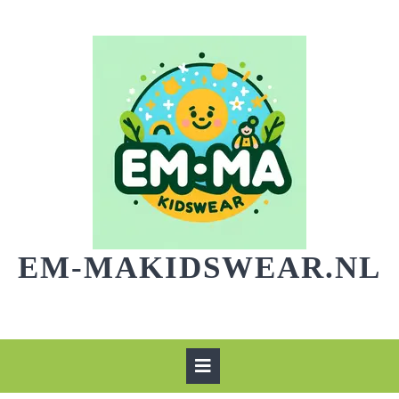
Skip
to
content
EM-MAKIDSWEAR.NL
Open