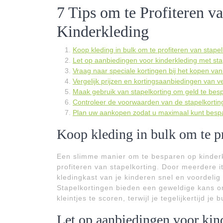
7 Tips om te Profiteren va
Kinderkleding
Koop kleding in bulk om te profiteren van stapel
Let op aanbiedingen voor kinderkleding met sta
Vraag naar speciale kortingen bij het kopen van
Vergelijk prijzen en kortingsaanbiedingen van ve
Maak gebruik van stapelkorting om geld te besp
Controleer de voorwaarden van de stapelkortin
Plan uw aankopen zodat u maximaal kunt bespa
Koop kleding in bulk om te pr
Een slimme manier om te besparen op kinderkl
profiteren van stapelkorting. Door meerdere it
kledingkast van je kinderen snel en voordelig
Stapelkortingen bieden een geweldige kans om
kleintjes te scoren, terwijl je tegelijkertijd je
Let op aanbiedingen voor kind