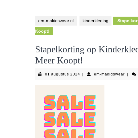
em-makidswear.nl
kinderkleding
Stapelkort
Koopt!
Stapelkorting op Kinderkled
Meer Koopt!
01
em-
01 augustus 2024
|
em-makidswear
|
augustus
makid
2024