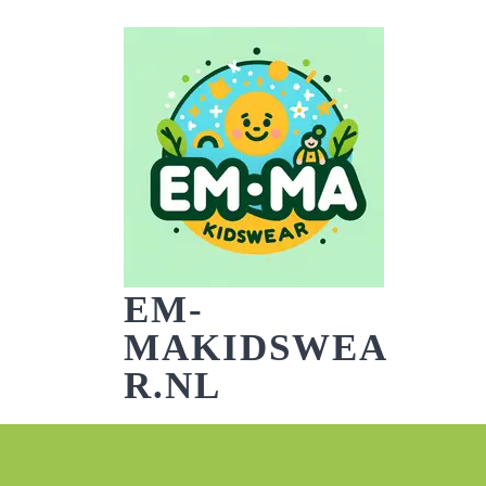
Skip
to
content
EM-
MAKIDSWEA
R.NL