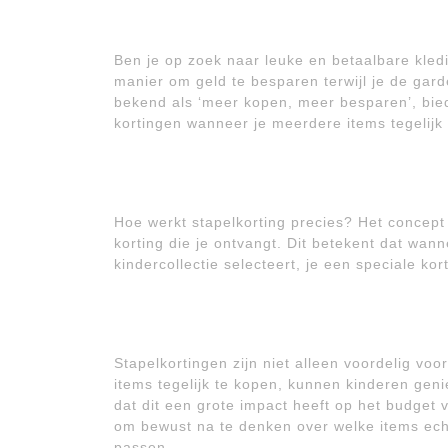
Ben je op zoek naar leuke en betaalbare kledi
manier om geld te besparen terwijl je de garde
bekend als ‘meer kopen, meer besparen’, bied
kortingen wanneer je meerdere items tegelijk
Hoe werkt stapelkorting precies? Het concept
korting die je ontvangt. Dit betekent dat wan
kindercollectie selecteert, je een speciale kor
Stapelkortingen zijn niet alleen voordelig vo
items tegelijk te kopen, kunnen kinderen gen
dat dit een grote impact heeft op het budget
om bewust na te denken over welke items echt
passen.