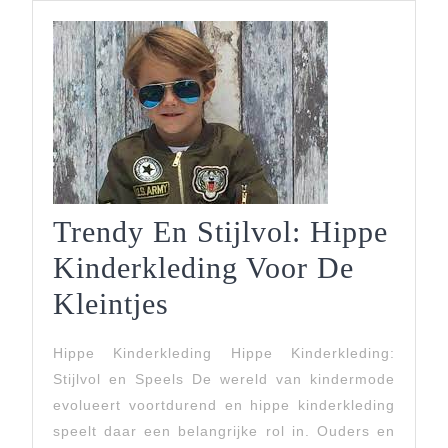
Trendy En Stijlvol: Hippe
Kinderkleding Voor De
Trendy
Kleintjes
En
Hippe Kinderkleding Hippe Kinderkleding:
Stijlvol:
Stijlvol en Speels De wereld van kindermode
Hippe
evolueert voortdurend en hippe kinderkleding
speelt daar een belangrijke rol in. Ouders en
Kinderkleding