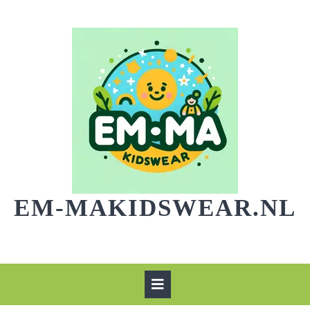
Skip
to
content
EM-MAKIDSWEAR.NL
Open