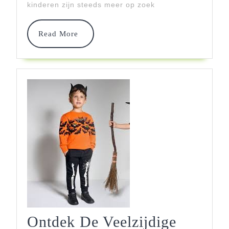
kinderen zijn steeds meer op zoek
Voor
De
Read
Read More
More
Kleintjes
Ontdek De Veelzijdige