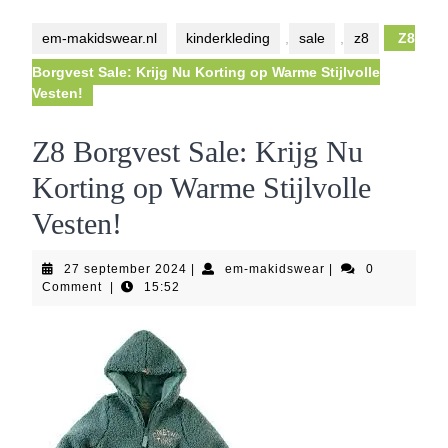
Button
em-makidswear.nl
kinderkleding
,
sale
,
z8
Z8
Borgvest Sale: Krijg Nu Korting op Warme Stijlvolle
Vesten!
Z8 Borgvest Sale: Krijg Nu
Korting op Warme Stijlvolle
Vesten!
27
em-
27 september 2024
|
em-makidswear
|
0
september
makidswear
Comment
|
15:52
2024