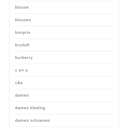
blouse
blouses
bonprix
bruiloft
burberry
c en a
c&a
dames
dames kleding
dames schoenen