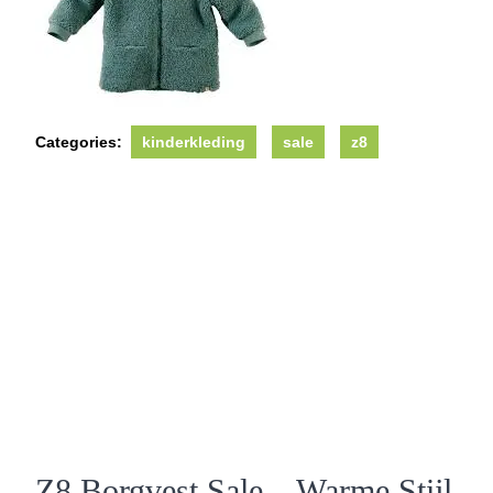
Categories:
kinderkleding
sale
z8
Z8 Borgvest Sale – Warme Stijl