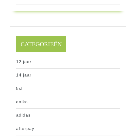
CATEGORIEËN
12 jaar
14 jaar
5xl
aaiko
adidas
afterpay