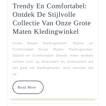
Trendy En Comfortabel:
Ontdek De Stijlvolle
Collectie Van Onze Grote
Trendy
Maten Kledingwinkel
En
Grote Maten Kledingwinkel: Stijlvol en
Comforta
Comfortabel Grote Maten Kledingwinkel:
Ontdek
Stijlvol en Comfortabel Steeds meer winkels
richten zich op diversiteit en inclusiviteit als
De
het gaat om kledingmaten. Voor mensen die
Stijlvoll
op
Collectie
Read
Read More
Van
More
Onze