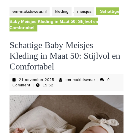
Button
em-makidswear.nl
kleding
,
meisjes
Schattige
Baby Meisjes Kleding in Maat 50: Stijlvol en
Comfortabel
Schattige Baby Meisjes
Kleding in Maat 50: Stijlvol en
Comfortabel
21
em-
21 november 2025
|
em-makidswear
|
0
november
makidswear
Comment
|
15:52
2025