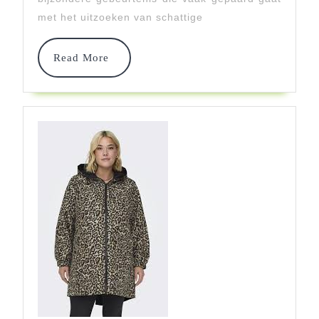
Kleding
met het uitzoeken van schattige
Voor
De
Read
Read More
More
Allerkleinste