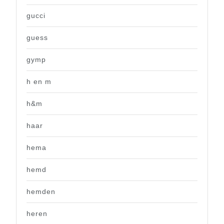
gucci
guess
gymp
h en m
h&m
haar
hema
hemd
hemden
heren