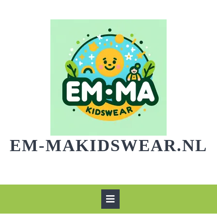
Skip
to
content
EM-MAKIDSWEAR.NL
Open