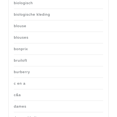
biologisch
biologische kleding
blouse
blouses
bonprix
bruiloft
burberry
c en a
c&a
dames