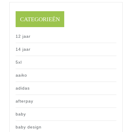
CATEGORIEËN
12 jaar
14 jaar
5xl
aaiko
adidas
afterpay
baby
baby design