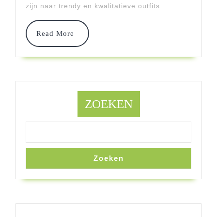
Onze
zijn naar trendy en kwalitatieve outfits
Online
Winkel
Read
Read More
More
ZOEKEN
Zoeken