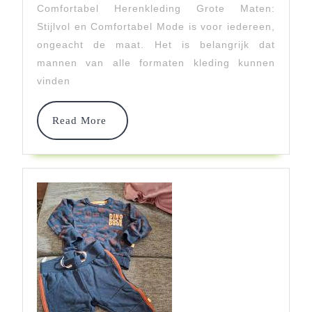
In
Comfortabel Herenkleding Grote Maten:
Grote
Stijlvol en Comfortabel Mode is voor iedereen,
ongeacht de maat. Het is belangrijk dat
Maten:
mannen van alle formaten kleding kunnen
Ontde
vinden
Jouw
Read
Read More
Perfect
More
Pasvo