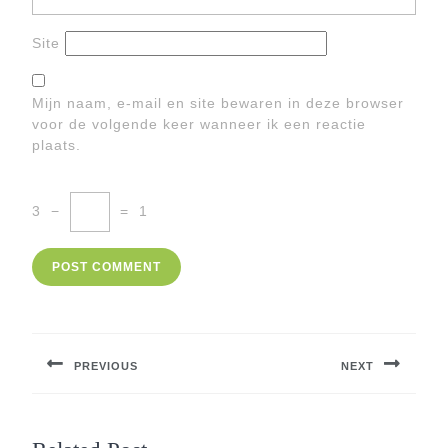
Site
Mijn naam, e-mail en site bewaren in deze browser
voor de volgende keer wanneer ik een reactie
plaats.
3
−
=
1
Berichtnavigatie
PREVIOUS
NEXT
Previous
Next
post:
post: