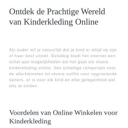
Ontdek de Prachtige Wereld
van Kinderkleding Online
Als ouder wil je natuurlijk dat je kind er altijd op zijn
of haar best uitziet. Gelukkig biedt het internet een
schat aan mogelijkheden als het gaat om mooie
kinderkleding online. Van schattige rompertjes voor
de allerkleinsten tot stoere outfits voor opgroeiende
tieners, er is voor elk kind en elke gelegenheid wel
iets te vinden.
Voordelen van Online Winkelen voor
Kinderkleding