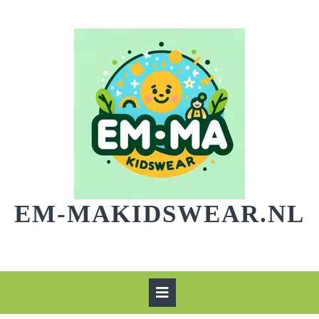
Skip
to
content
EM-MAKIDSWEAR.NL
Open