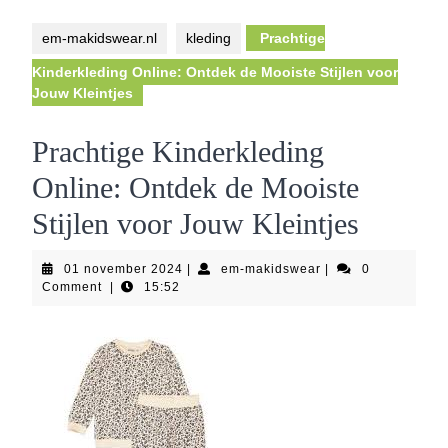
Button
em-makidswear.nl
kleding
Prachtige
Kinderkleding Online: Ontdek de Mooiste Stijlen voor
Jouw Kleintjes
Prachtige Kinderkleding
Online: Ontdek de Mooiste
Stijlen voor Jouw Kleintjes
01
em-
01 november 2024
|
em-makidswear
|
0
november
makidswear
Comment
|
15:52
2024