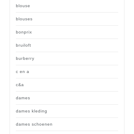
blouse
blouses
bonprix
bruiloft
burberry
c en a
c&a
dames
dames kleding
dames schoenen