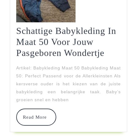
Schattige Babykleding In
Maat 50 Voor Jouw
Schattig
Pasgeboren Wondertje
Babykle
Artikel: Babykleding Maat 50 Babykleding Maat
In
50: Perfect Passend voor de Allerkleinsten Als
Maat
kersverse ouder is het kiezen van de juiste
babykleding een belangrijke taak. Baby’s
50
groeien snel en hebben
Voor
Jouw
Read
Read More
More
Pasgebo