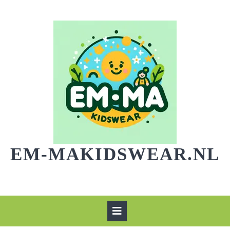
Skip
to
content
EM-MAKIDSWEAR.NL
Open