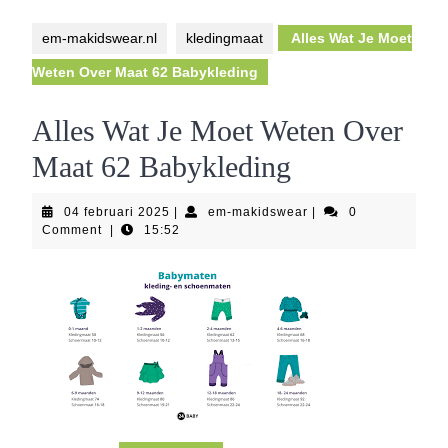
Button
em-makidswear.nl
kledingmaat
Alles Wat Je Moet
Weten Over Maat 62 Babykleding
Alles Wat Je Moet Weten Over
Maat 62 Babykleding
04
em-
04 februari 2025
|
em-makidswear
|
0
februari
makidswear
Comment
|
15:52
2025