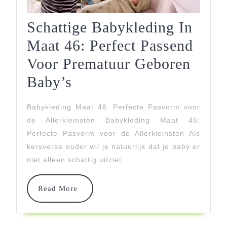
Schattige Babykleding In
Maat 46: Perfect Passend
Voor Prematuur Geboren
Schattige
Baby’s
Babykleding
Babykleding Maat 46: Perfecte Pasvorm voor
In
de Allerkleinsten Babykleding Maat 46:
Maat
Perfecte Pasvorm voor de Allerkleinsten Als
kersverse ouder wil je natuurlijk dat je baby er
46:
niet alleen schattig uitziet,
Perfect
Passend
Read
Read More
More
Voor