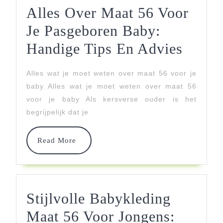
Alles Over Maat 56 Voor
Je Pasgeboren Baby:
Alles
Handige Tips En Advies
Over
Alles wat je moet weten over maat 56 voor je
Maat
baby Alles wat je moet weten over maat 56
56
voor je baby Als kersverse ouder is het
begrijpelijk dat je
Voor
Je
Read
Read More
More
Pasge
Baby:
Handi
Stijlvolle Babykleding
Tips
Maat 56 Voor Jongens: