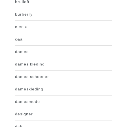
bruiloft
burberry
c en a
c&a
dames
dames kleding
dames schoenen
dameskleding
damesmode
designer
didi