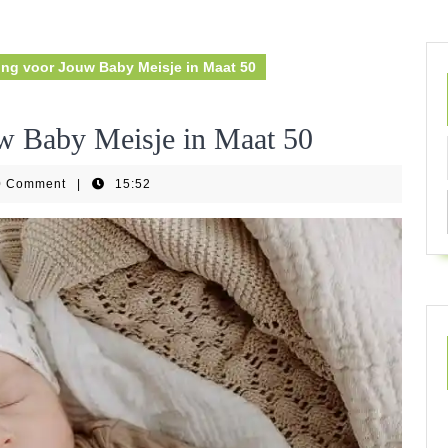
ing voor Jouw Baby Meisje in Maat 50
uw Baby Meisje in Maat 50
0 Comment
|
15:52
ear