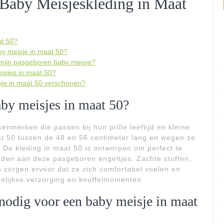
 Baby Meisjeskleding in Maat
at 50?
by meisje in maat 50?
j mijn pasgeboren baby meisje?
meisjes in maat 50?
sje in maat 50 verschonen?
by meisjes in maat 50?
enmerken die passen bij hun prille leeftijd en kleine
at 50 tussen de 48 en 56 centimeter lang en wegen ze
. De kleding in maat 50 is ontworpen om perfect te
eden aan deze pasgeboren engeltjes. Zachte stoffen,
 zorgen ervoor dat ze zich comfortabel voelen en
elijkse verzorging en knuffelmomenten.
nodig voor een baby meisje in maat