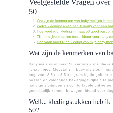
Veelgestelde Vragen over
50
Wat zijn de kenmerken van baby meisjes in ma
Welke kledingstukken heb ik nodig voor een ba
Hoe weet ik of kleding in maat 50 goed past bi
Zijn er stijlvolle opties beschikbaar voor baby 
Hoe vaak moet ik de kleding van mijn baby mei
Wat zijn de kenmerken van ba
Baby meisjes in maat 50 vertonen specifieke k
lichaampjes. Meestal zijn baby meisjes in ma
ongeveer 2,5 tot 3,5 kilogram bij de geboorte
passen en voldoende bewegingsvrijheid te bi
handige sluitingen en comfortabele ontwerpen
gemakkelijk kunnen bewegen, ideaal voor dag
Welke kledingstukken heb ik 
50?