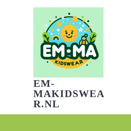
Skip
to
content
EM-
MAKIDSWEA
R.NL