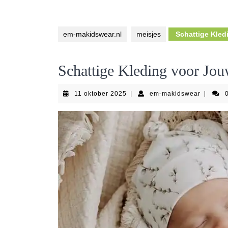
em-makidswear.nl
meisjes
Schattige Kled
Schattige Kleding voor Jo
11
em-
11 oktober 2025
|
em-makidswear
|
oktober
makidsw
2025