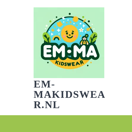
Skip
to
content
EM-
MAKIDSWEA
R.NL