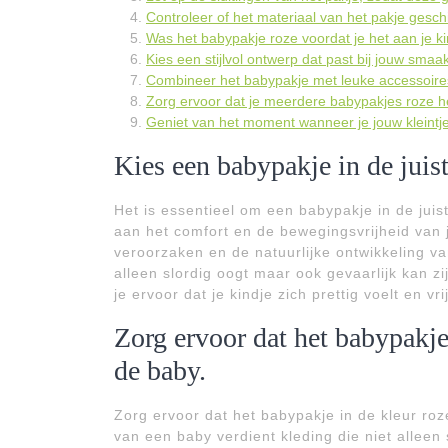
Controleer of het materiaal van het pakje gesch
Was het babypakje roze voordat je het aan je ki
Kies een stijlvol ontwerp dat past bij jouw sma
Combineer het babypakje met leuke accessoires 
Zorg ervoor dat je meerdere babypakjes roze heb
Geniet van het moment wanneer je jouw kleintje 
Kies een babypakje in de juist
Het is essentieel om een babypakje in de juist
aan het comfort en de bewegingsvrijheid van 
veroorzaken en de natuurlijke ontwikkeling va
alleen slordig oogt maar ook gevaarlijk kan zi
je ervoor dat je kindje zich prettig voelt en v
Zorg ervoor dat het babypakje
de baby.
Zorg ervoor dat het babypakje in de kleur roz
van een baby verdient kleding die niet allee