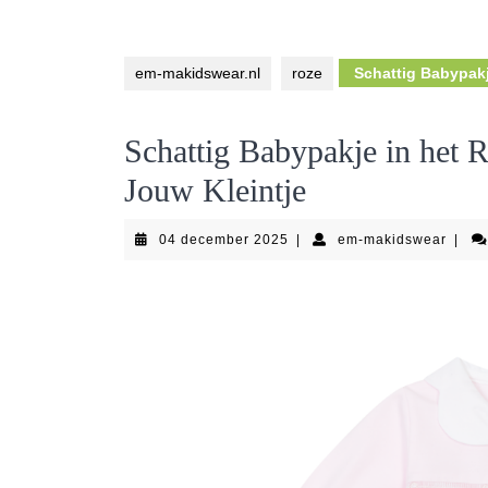
em-makidswear.nl
roze
Schattig Babypakj
Schattig Babypakje in het 
Jouw Kleintje
04
em-
04 december 2025
|
em-makidswear
|
december
makid
2025