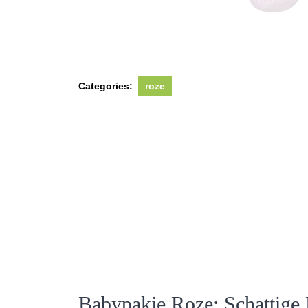
Categories:
roze
Babypakje Roze: Schattige 