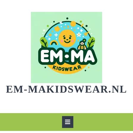
Skip
to
content
EM-MAKIDSWEAR.NL
Open