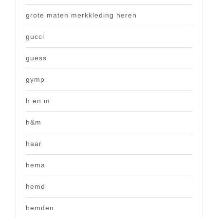
grote maten merkkleding heren
gucci
guess
gymp
h en m
h&m
haar
hema
hemd
hemden