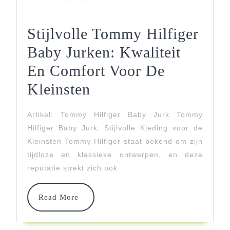
Stijlvolle Tommy Hilfiger
Baby Jurken: Kwaliteit
En Comfort Voor De
Stijlvolle
Kleinsten
Tommy
Artikel: Tommy Hilfiger Baby Jurk Tommy
Hilfiger
Hilfiger Baby Jurk: Stijlvolle Kleding voor de
Baby
Kleinsten Tommy Hilfiger staat bekend om zijn
tijdloze en klassieke ontwerpen, en deze
Jurken:
reputatie strekt zich ook
Kwaliteit
En
Read
Read More
More
Comfort