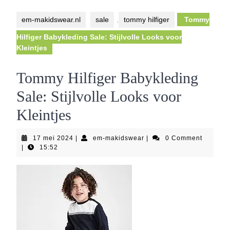
Button
em-makidswear.nl
sale
,
tommy hilfiger
Tommy
Hilfiger Babykleding Sale: Stijlvolle Looks voor
Kleintjes
Tommy Hilfiger Babykleding
Sale: Stijlvolle Looks voor
Kleintjes
17
em-
17 mei 2024
|
em-makidswear
|
0 Comment
mei
makidswear
|
15:52
2024