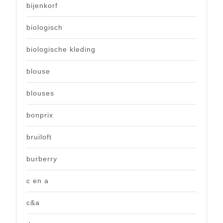
bijenkorf
biologisch
biologische kleding
blouse
blouses
bonprix
bruiloft
burberry
c en a
c&a