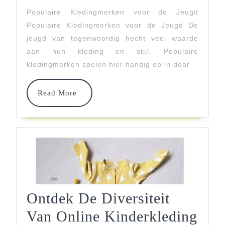
Kleding
Populaire Kledingmerken voor de Jeugd
Voor
Populaire Kledingmerken voor de Jeugd De
De
jeugd van tegenwoordig hecht veel waarde
aan hun kleding en stijl. Populaire
Jeugd:
kledingmerken spelen hier handig op in door
Ontdek
De
Read
Read More
More
Populair
Stijlen
Ontdek De Diversiteit
Van Online Kinderkleding