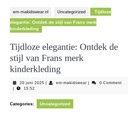
Button
em-makidswear.nl
Uncategorized
Tijdloze
elegantie: Ontdek de stijl van Frans merk
kinderkleding
Tijdloze elegantie: Ontdek de
stijl van Frans merk
kinderkleding
20
em-
20 juni 2025
|
em-makidswear
|
0 Comment
juni
makidswear
|
15:52
2025
Categories:
Uncategorized