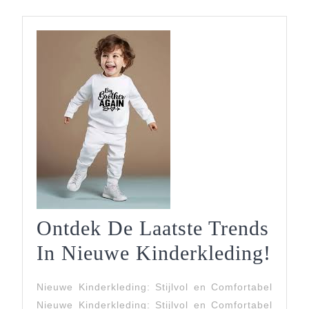
Ontdek De Laatste Trends
Ont
In Nieuwe Kinderkleding!
De
Nieuwe Kinderkleding: Stijlvol en Comfortabel
Laat
Nieuwe Kinderkleding: Stijlvol en Comfortabel