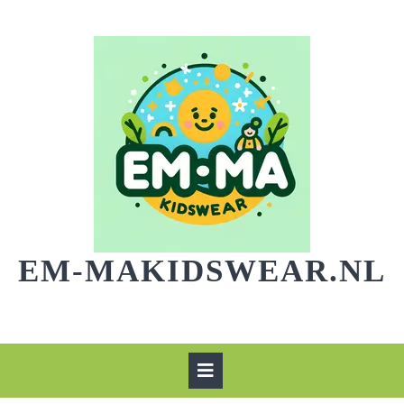
Skip
to
content
EM-MAKIDSWEAR.NL
Open