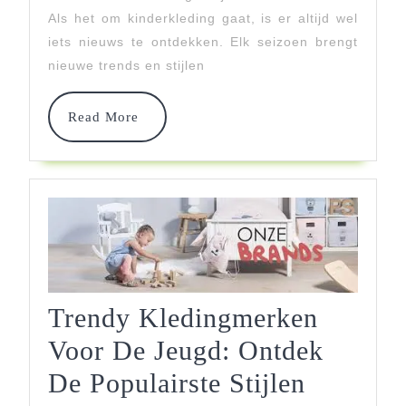
Tre
Als het om kinderkleding gaat, is er altijd wel
iets nieuws te ontdekken. Elk seizoen brengt
In
nieuwe trends en stijlen
Nie
Kind
Read
Read More
More
Trendy Kledingmerken
Voor De Jeugd: Ontdek
Trendy
De Populairste Stijlen