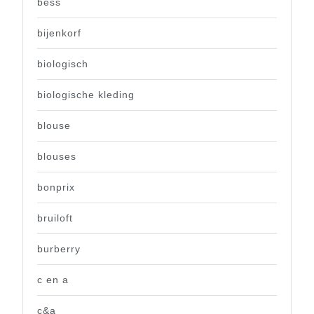
bess
bijenkorf
biologisch
biologische kleding
blouse
blouses
bonprix
bruiloft
burberry
c en a
c&a