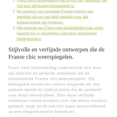
Frans merk kinderkleding kan prijzig zijn, waardoor het
niet voor elk budget toegankelijk is.
De pasvorm van sommige Franse merken kan
specifiek zijn en niet altijd geschikt voor alle
lichaamstypes van kinderen.
Het aanbod van Frans merk kinderkleding kan soms
beperkt zijn in vergelijking met meer mainstream
kledingmerken.
Stijlvolle en verfijnde ontwerpen die de
Franse chic weerspiegelen.
Frans merk kinderkleding onderscheidt zich door
zijn stijlvolle en verfijnde ontwerpen die de
kenmerkende Franse chic weerspiegelen. Elk
kledingstuk straalt een zekere elegantie uit, met
subtiele details en tijdloze prints die de aandacht
voor detail benadrukken. Door deze verfijnde
ontwerpen voelen kinderen zich niet alleen modieus
gekleed, maar wordt ook hun eigen persoonlijkheid
op een elegante manier benadrukt.