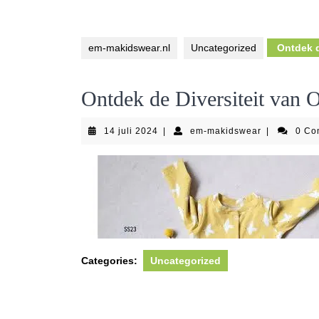
em-makidswear.nl
Uncategorized
Ontdek de
Ontdek de Diversiteit van O
14
em-
14 juli 2024
|
em-makidswear
|
0 C
juli
makidswear
2024
Categories:
Uncategorized