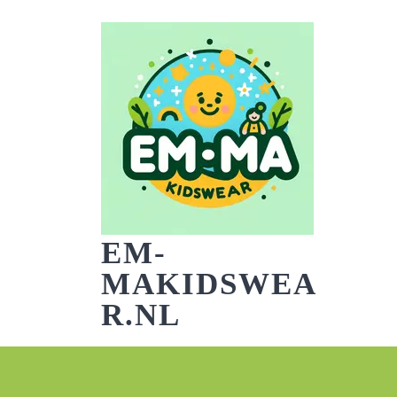
Skip
to
content
EM-
MAKIDSWEA
R.NL