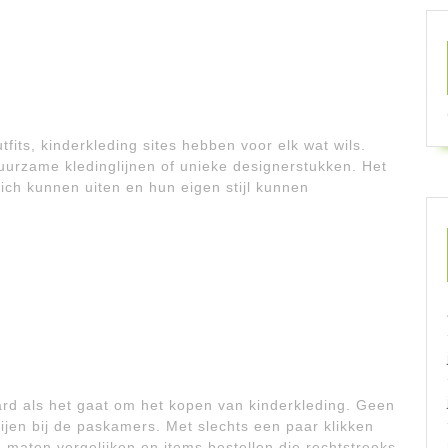
fits, kinderkleding sites hebben voor elk wat wils.
urzame kledinglijnen of unieke designerstukken. Het
ich kunnen uiten en hun eigen stijl kunnen
rd als het gaat om het kopen van kinderkleding. Geen
ijen bij de paskamers. Met slechts een paar klikken
maten vergelijken en items bestellen die rechtstreeks