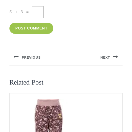
5
+
3
=
Berichtnavigatie
PREVIOUS
NEXT
Previous
Next
post:
post:
Related Post