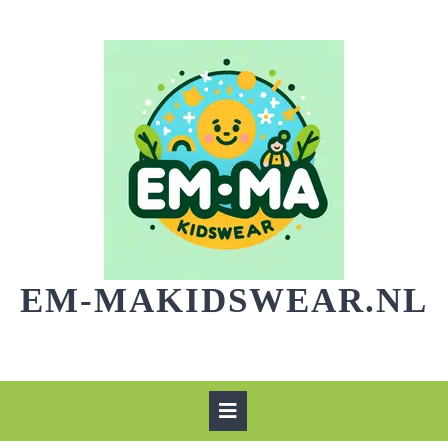
Skip
to
content
EM-MAKIDSWEAR.NL
Open