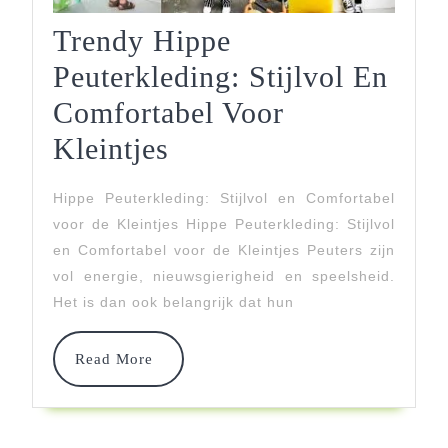
Trendy Hippe
Peuterkleding: Stijlvol En
Comfortabel Voor
Trendy
Kleintjes
Hippe
Hippe Peuterkleding: Stijlvol en Comfortabel
Peuterkleding:
voor de Kleintjes Hippe Peuterkleding: Stijlvol
Stijlvol
en Comfortabel voor de Kleintjes Peuters zijn
vol energie, nieuwsgierigheid en speelsheid.
En
Het is dan ook belangrijk dat hun
Comfortabel
Voor
Read
Read More
More
Kleintjes