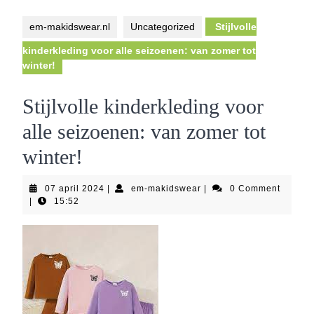
Button
em-makidswear.nl
Uncategorized
Stijlvolle
kinderkleding voor alle seizoenen: van zomer tot
winter!
Stijlvolle kinderkleding voor
alle seizoenen: van zomer tot
winter!
07
em-
07 april 2024
|
em-makidswear
|
0 Comment
april
makidswear
|
15:52
2024