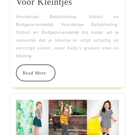
Betaalbare
Voor Kleintjes
En
Voordelige Babykleding: Stijlvol en
Stijlvolle
Budgetvriendelijk Voordelige Babykleding:
Voordelige
Stijlvol en Budgetvriendelijk Als ouder wil je
natuurlijk dat je kleintje er altijd schattig en
Babykleding:
verzorgd uitziet, maar baby’s groeien snel en
Budgetvriendeli
kleding
Mode
Read
Read More
Voor
More
Kleintjes