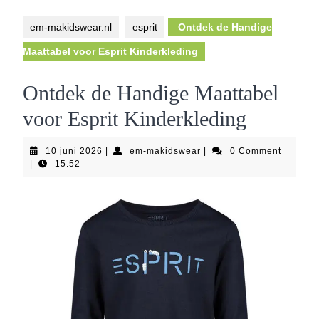
Button
em-makidswear.nl
esprit
Ontdek de Handige
Maattabel voor Esprit Kinderkleding
Ontdek de Handige Maattabel
voor Esprit Kinderkleding
10
em-
10 juni 2026
|
em-makidswear
|
0 Comment
juni
makidswear
|
15:52
2026