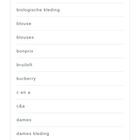
biologische kleding
blouse
blouses
bonprix
bruiloft
burberry
c en a
c&a
dames
dames kleding