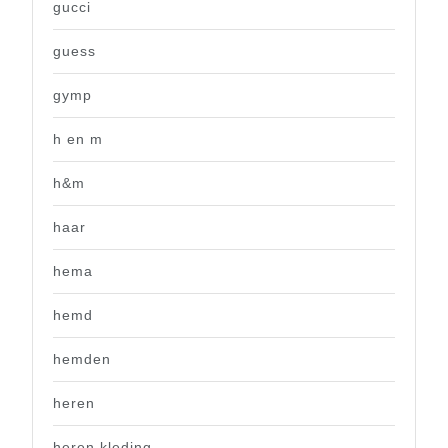
gucci
guess
gymp
h en m
h&m
haar
hema
hemd
hemden
heren
heren kleding