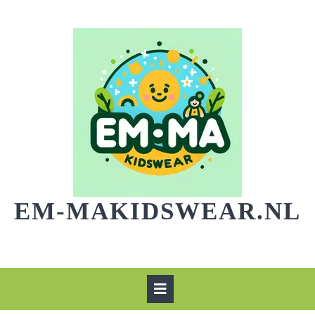
Skip
to
content
EM-MAKIDSWEAR.NL
Open