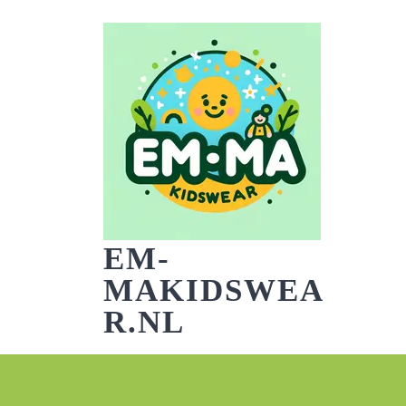
Skip
to
content
EM-
MAKIDSWEA
R.NL