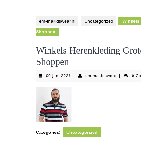
em-makidswear.nl
Uncategorized
Winkels 
Shoppen
Winkels Herenkleding Grote
Shoppen
09
em-
09 juni 2026
|
em-makidswear
|
0 C
juni
makidswear
2026
Categories:
Uncategorized