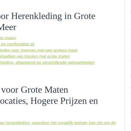
or Herenkleding in Grote
 Meer
ote maten
 en comfortabel zit
 vinden voor mannen met een grotere maat
behoeften van klanten met grote maten
enkleding, afgestemd op verschillende gelegenheden
 voor Grote Maten
ocaties, Hogere Prijzen en
en herenkleding, waardoor het mogelijk lastiger kan zijn om de