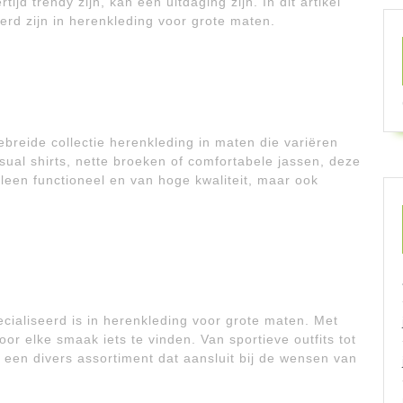
ijd trendy zijn, kan een uitdaging zijn. In dit artikel
erd zijn in herenkleding voor grote maten.
ebreide collectie herenkleding in maten die variëren
sual shirts, nette broeken of comfortabele jassen, deze
alleen functioneel en van hoge kwaliteit, maar ook
cialiseerd is in herenkleding voor grote maten. Met
or elke smaak iets te vinden. Van sportieve outfits tot
 een divers assortiment dat aansluit bij de wensen van