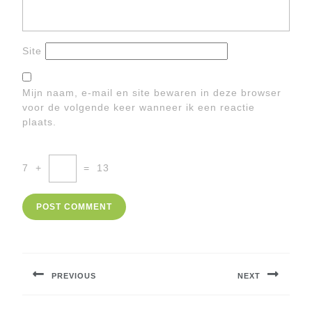
Site
Mijn naam, e-mail en site bewaren in deze browser
voor de volgende keer wanneer ik een reactie
plaats.
7
+
=
13
Berichtnavigatie
PREVIOUS
NEXT
Previous
Next
post:
post: