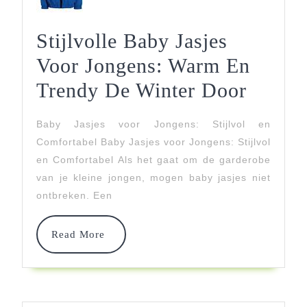
Stijlvolle Baby Jasjes
Voor Jongens: Warm En
Stijlvo
Trendy De Winter Door
Baby
Baby Jasjes voor Jongens: Stijlvol en
Jasjes
Comfortabel Baby Jasjes voor Jongens: Stijlvol
Voor
en Comfortabel Als het gaat om de garderobe
van je kleine jongen, mogen baby jasjes niet
Jongen
ontbreken. Een
Warm
En
Read
Read More
More
Trend
De