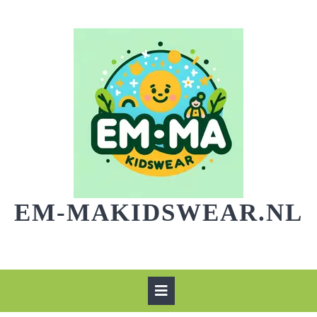
Skip
to
content
EM-MAKIDSWEAR.NL
Open