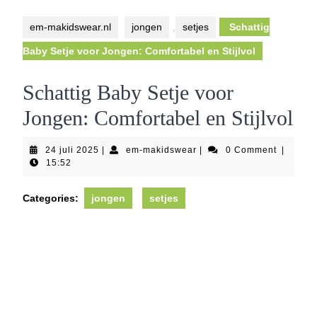
Button
em-makidswear.nl
jongen
,
setjes
Schattig
Baby Setje voor Jongen: Comfortabel en Stijlvol
Schattig Baby Setje voor
Jongen: Comfortabel en Stijlvol
24
em-
24 juli 2025
|
em-makidswear
|
0 Comment
|
juli
makidswear
15:52
2025
Categories:
jongen
setjes