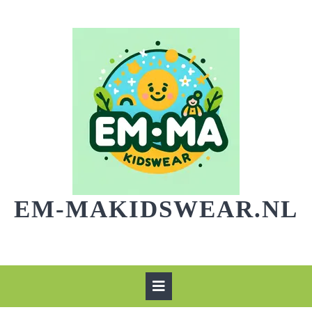
Skip
to
content
EM-MAKIDSWEAR.NL
Open