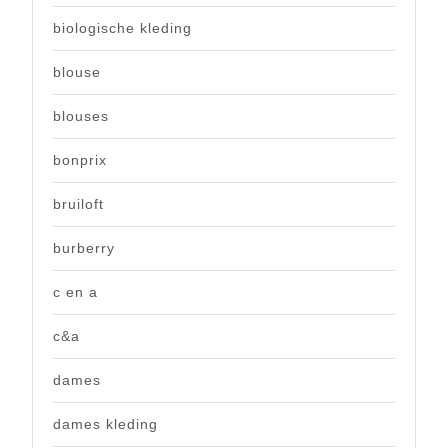
biologische kleding
blouse
blouses
bonprix
bruiloft
burberry
c en a
c&a
dames
dames kleding