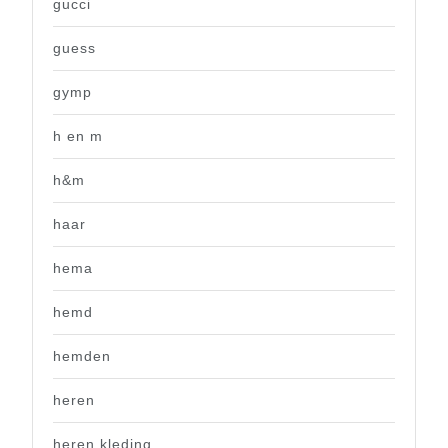
gucci
guess
gymp
h en m
h&m
haar
hema
hemd
hemden
heren
heren kleding