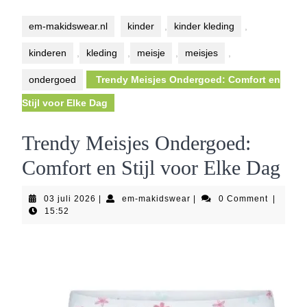
Button
em-makidswear.nl
kinder
,
kinder kleding
,
kinderen
,
kleding
,
meisje
,
meisjes
,
ondergoed
Trendy Meisjes Ondergoed: Comfort en
Stijl voor Elke Dag
Trendy Meisjes Ondergoed:
Comfort en Stijl voor Elke Dag
03
em-
03 juli 2026
|
em-makidswear
|
0 Comment
|
juli
makidswear
15:52
2026