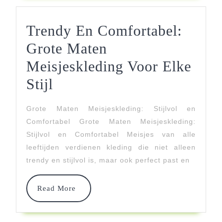
Trendy En Comfortabel:
Grote Maten
Meisjeskleding Voor Elke
Trendy
Stijl
En
Grote Maten Meisjeskleding: Stijlvol en
Comfortabel:
Comfortabel Grote Maten Meisjeskleding:
Grote
Stijlvol en Comfortabel Meisjes van alle
leeftijden verdienen kleding die niet alleen
Maten
trendy en stijlvol is, maar ook perfect past en
Meisjeskleding
Voor
Read
Read More
More
Elke