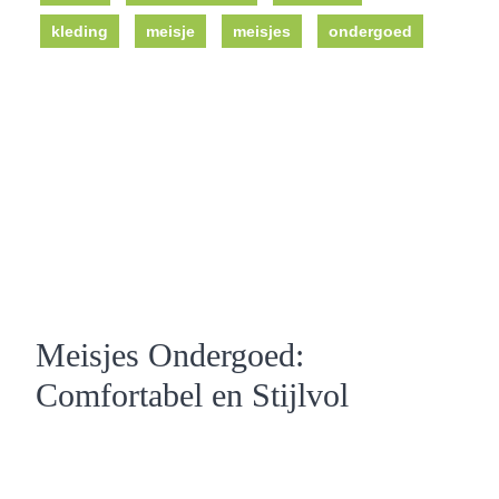
kleding
meisje
meisjes
ondergoed
Meisjes Ondergoed:
Comfortabel en Stijlvol