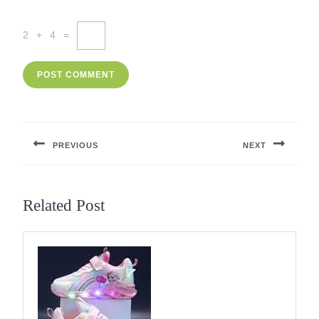
2
+
4
=
Berichtnavigatie
PREVIOUS
NEXT
Previous
Next
post:
post:
Related Post