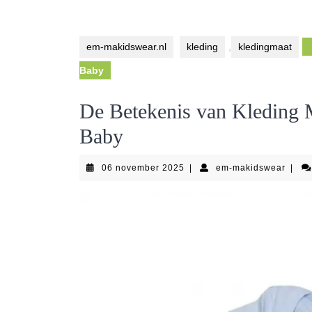
em-makidswear.nl
kleding
,
kledingmaat
Baby
De Betekenis van Kleding 
Baby
06
em-
06 november 2025
|
em-makidswear
|
november
makid
2025