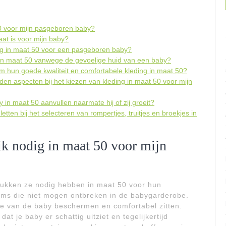
50 voor mijn pasgeboren baby?
aat is voor mijn baby?
ding in maat 50 voor een pasgeboren baby?
g in maat 50 vanwege de gevoelige huid van een baby?
om hun goede kwaliteit en comfortabele kleding in maat 50?
en aspecten bij het kiezen van kleding in maat 50 voor mijn
in maat 50 aanvullen naarmate hij of zij groeit?
tten bij het selecteren van rompertjes, truitjes en broekjes in
ik nodig in maat 50 voor mijn
stukken ze nodig hebben in maat 50 voor hun
tems die niet mogen ontbreken in de babygarderobe.
je van de baby beschermen en comfortabel zitten.
at je baby er schattig uitziet en tegelijkertijd