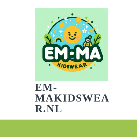
Skip
to
content
EM-
MAKIDSWEA
R.NL