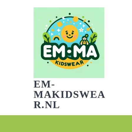
Skip
to
content
EM-
MAKIDSWEA
R.NL