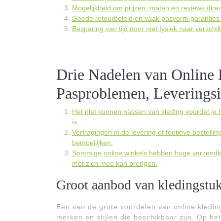
Mogelijkheid om prijzen, maten en reviews direct
Goede retourbeleid en vaak pasvorm garanties
Besparing van tijd door niet fysiek naar verschi
Drie Nadelen van Online
Pasproblemen, Leverings
Het niet kunnen passen van kleding voordat je he
is.
Vertragingen in de levering of foutieve bestel
bemoeilijken.
Sommige online winkels hebben hoge verzendkos
met zich mee kan brengen.
Groot aanbod van kledingstuk
Een van de grote voordelen van online kledin
merken en stijlen die beschikbaar zijn. Op h