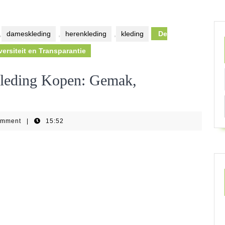
,
dameskleding
,
herenkleding
,
kleding
De
ersiteit en Transparantie
Kleding Kopen: Gemak,
omment
|
15:52