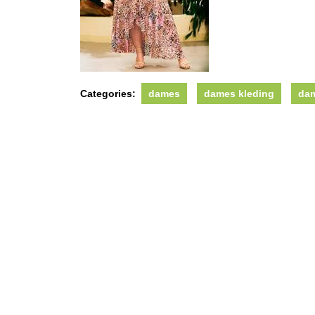
Categories:
dames
dames kleding
dam