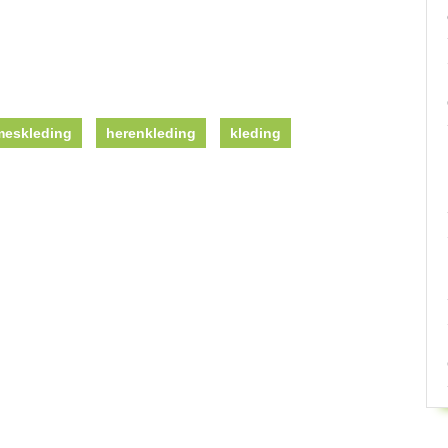
eskleding
herenkleding
kleding