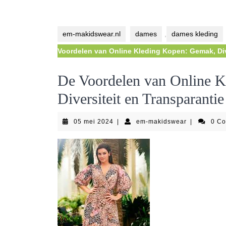
em-makidswear.nl
dames
,
dames kleding
Voordelen van Online Kleding Kopen: Gemak, Div
De Voordelen van Online 
Diversiteit en Transparantie
05
em-
05 mei 2024
|
em-makidswear
|
0 C
mei
makidswear
2024