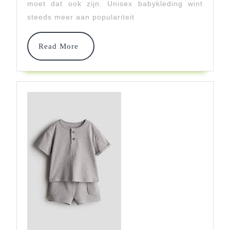
moet dat ook zijn. Unisex babykleding wint
En
steeds meer aan populariteit
Trendy
Voor
Read
Read More
More
Jouw
Kleintje