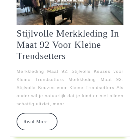
Stijlvolle Merkkleding In
Maat 92 Voor Kleine
Stijlvolle
Trendsetters
Merkkleding
Merkkleding Maat 92: Stijlvolle Keuzes voor
In
Kleine Trendsetters Merkkleding Maat 92:
Maat
Stijlvolle Keuzes voor Kleine Trendsetters Als
ouder wil je natuurlijk dat je kind er niet alleen
92
schattig uitziet, maar
Voor
Kleine
Read
Read More
More
Trendsetters