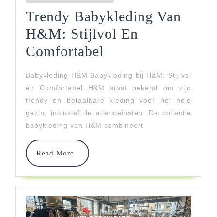
Trendy Babykleding Van
H&M: Stijlvol En
Trendy
Comfortabel
Babykleding
Babykleding H&M Babykleding bij H&M: Stijlvol
Van
en Comfortabel H&M staat bekend om zijn
H&M:
trendy en betaalbare kleding voor het hele
gezin, inclusief de allerkleinsten. De collectie
Stijlvol
babykleding van H&M combineert
En
Comfortabel
Read
Read More
More