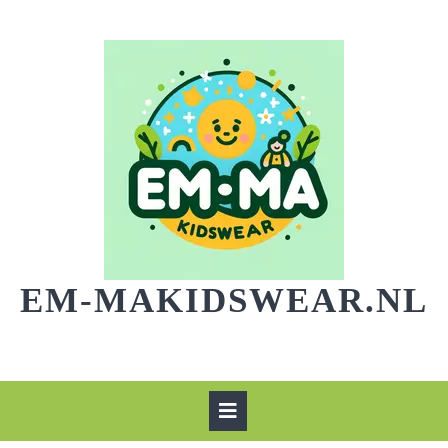
Skip
to
content
EM-MAKIDSWEAR.NL
Open