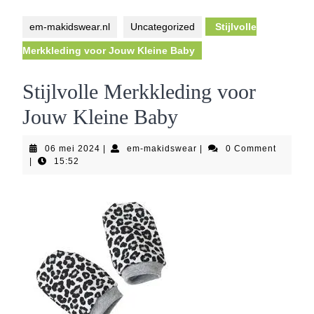
Button
em-makidswear.nl
Uncategorized
Stijlvolle
Merkkleding voor Jouw Kleine Baby
Stijlvolle Merkkleding voor
Jouw Kleine Baby
06
em-
06 mei 2024
|
em-makidswear
|
0 Comment
mei
makidswear
|
15:52
2024