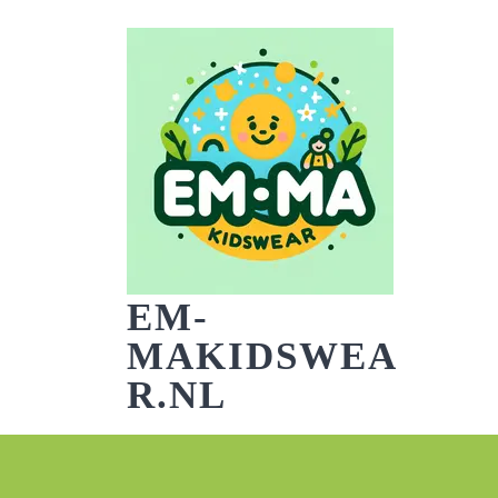
Skip
to
content
EM-
MAKIDSWEA
R.NL