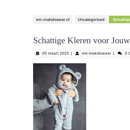
em-makidswear.nl
Uncategorized
Schattig
Schattige Kleren voor Jou
05
em-
05 maart 2025
|
em-makidswear
|
0 
maart
makidswe
2025