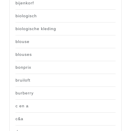
bijenkorf
biologisch
biologische kleding
blouse
blouses
bonprix
bruiloft
burberry
c en a
c&a