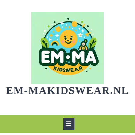
Skip
to
content
EM-MAKIDSWEAR.NL
Open