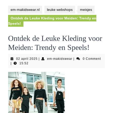
Button
em-makidswear.nl
leuke webshops
,
meisjes
Ontdek de Leuke Kleding voor Meiden: Trendy en
Speels!
Ontdek de Leuke Kleding voor
Meiden: Trendy en Speels!
02
em-
02 april 2025
|
em-makidswear
|
0 Comment
april
makidswear
|
15:52
2025