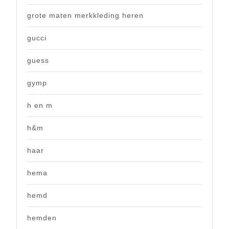
grote maten merkkleding heren
gucci
guess
gymp
h en m
h&m
haar
hema
hemd
hemden